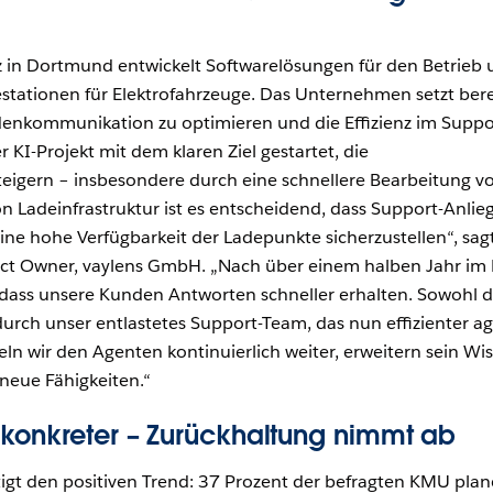
z in Dortmund entwickelt Softwarelösungen für den Betrieb
stationen für Elektrofahrzeuge. Das Unternehmen setzt bere
denkommunikation zu optimieren und die Effizienz im Suppo
KI-Projekt mit dem klaren Ziel gestartet, die
teigern – insbesondere durch eine schnellere Bearbeitung v
on Ladeinfrastruktur ist es entscheidend, dass Support-Anlie
ine hohe Verfügbarkeit der Ladepunkte sicherzustellen“, sag
uct Owner, vaylens GmbH. „Nach über einem halben Jahr im 
, dass unsere Kunden Antworten schneller erhalten. Sowohl 
urch unser entlastetes Support-Team, das nun effizienter ag
eln wir den Agenten kontinuierlich weiter, erweitern sein Wi
neue Fähigkeiten.“
 konkreter – Zurückhaltung nimmt ab
tigt den positiven Trend: 37 Prozent der befragten KMU plan