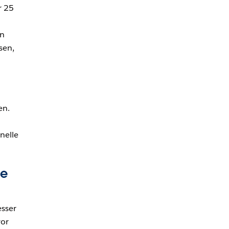
r 25
en
sen,
en.
nelle
le
esser
vor