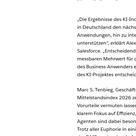
„Die Ergebnisse des KI-I
in Deutschland den nächst
Anwendungen, hin zu intel
unterstützen“, erklärt Al
Salesforce. „Entscheidend 
messbaren Mehrwert für da
des Business-Anwenders ei
des KI-Projektes entschei
Marc S. Tenbieg, Geschäft
Mittelstandsindex 2026 zei
Vorurteile vermuten lasse
klarem Fokus auf Effizien
Agenten sind dabei beson
Trotz aller Euphorie in ei