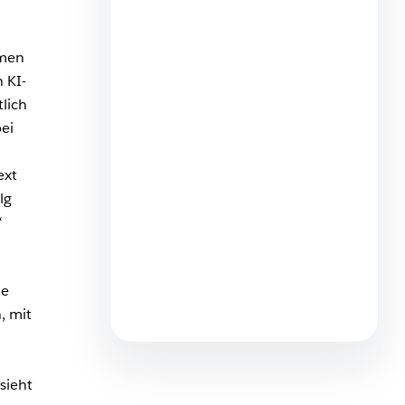
hmen
Salesforce Studie: Händler
müssen KI-Agenten
 KI-
ansprechen, da
lich
Konsument:innen stärker über
ei
KI-Suchen shoppen
3 Minuten Lesezeit
ext
lg
“
le
Deutsche Beschäftigte
, mit
würden gerne KI nutzen –
wenn die KI die Arbeit konkret
unterstützt
sieht
2 Minuten Lesezeit