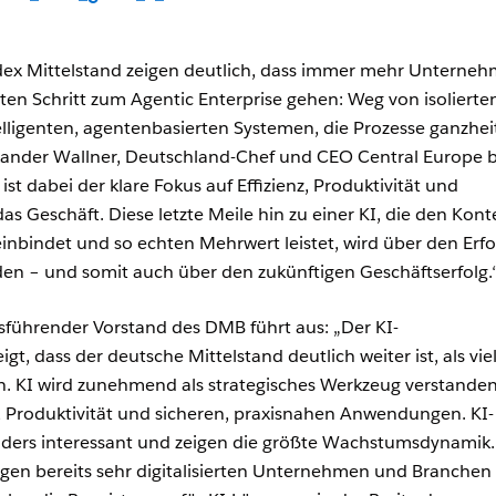
ndex Mittelstand zeigen deutlich, dass immer mehr Unterne
en Schritt zum Agentic Enterprise gehen: Weg von isolierten
ligenten, agentenbasierten Systemen, die Prozesse ganzheit
exander Wallner, Deutschland-Chef und CEO Central Europe b
ist dabei der klare Fokus auf Effizienz, Produktivität und
s Geschäft. Diese letzte Meile hin zu einer KI, die den Kont
nbindet und so echten Mehrwert leistet, wird über den Erfo
den – und somit auch über den zukünftigen Geschäftserfolg.
sführender Vorstand des DMB führt aus: „Der KI-
gt, dass der deutsche Mittelstand deutlich weiter ist, als vie
n. KI wird zunehmend als strategisches Werkzeug verstanden
z, Produktivität und sicheren, praxisnahen Anwendungen. KI-
ders interessant und zeigen die größte Wachstumsdynamik.
nigen bereits sehr digitalisierten Unternehmen und Branchen 