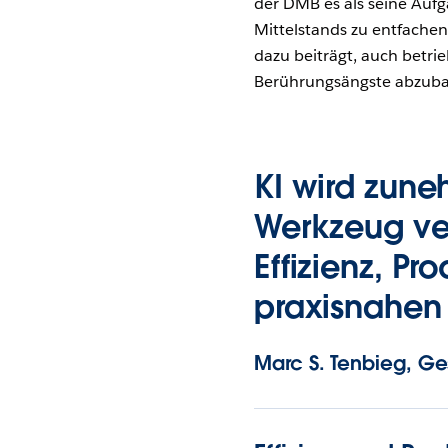
der DMB es als seine Aufg
Mittelstands zu entfachen
dazu beiträgt, auch betri
Berührungsängste abzuba
KI wird zune
Werkzeug ver
Effizienz, Pr
praxisnahe
Marc S. Tenbieg, G