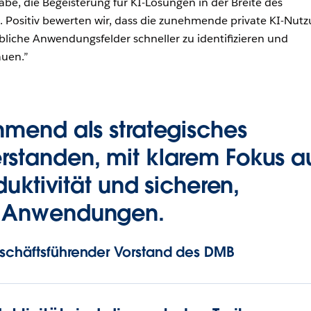
abe, die Begeisterung für KI-Lösungen in der Breite des
. Positiv bewerten wir, dass die zunehmende private KI-Nut
ebliche Anwendungsfelder schneller zu identifizieren und
uen.”
hmend als strategisches
standen, mit klarem Fokus a
oduktivität und sicheren,
n Anwendungen.
eschäftsführender Vorstand des DMB