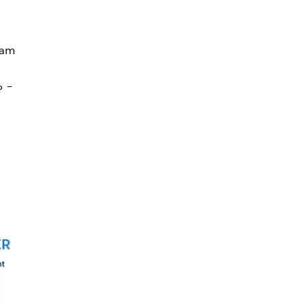
 am
% –