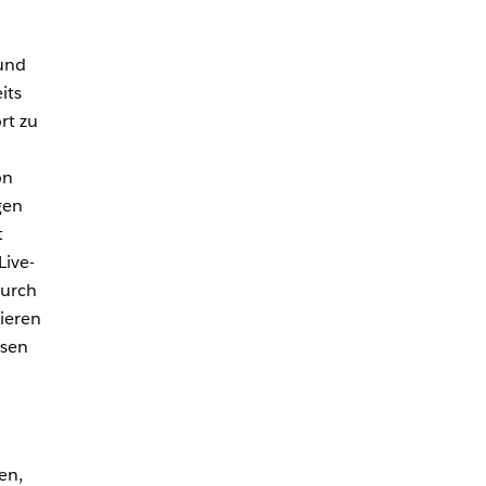
 und
its
rt zu
on
gen
t
Live-
durch
ieren
ssen
en,