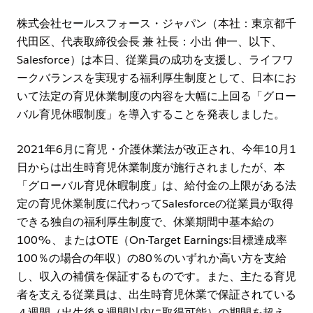
株式会社セールスフォース・ジャパン（本社：東京都千
代田区、代表取締役会長 兼 社長：小出 伸一、以下、
Salesforce）は本日、従業員の成功を支援し、ライフワ
ークバランスを実現する福利厚生制度として、日本にお
いて法定の育児休業制度の内容を大幅に上回る「グロー
バル育児休暇制度」を導入することを発表しました。
2021年6月に育児・介護休業法が改正され、今年10月1
日からは出生時育児休業制度が施行されましたが、本
「グローバル育児休暇制度」は、給付金の上限がある法
定の育児休業制度に代わってSalesforceの従業員が取得
できる独自の福利厚生制度で、休業期間中基本給の
100%、またはOTE（On-Target Earnings:目標達成率
100％の場合の年収）の80％のいずれか高い方を支給
し、収入の補償を保証するものです。また、主たる育児
者を支える従業員は、出生時育児休業で保証されている
４週間（出生後８週間以内に取得可能）の期間を超え