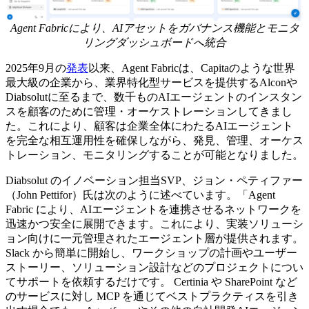
Agent Fabricにより、AIアセットをガバナンス機能とモニタ
リングダッシュボードへ統合
2025年9月の
発表
以来、Agent Fabricは、Capitaのような世界
最大級の企業から、業界特化型サービスを提供するAlconや
Diabsolutに至るまで、数千ものAIエージェントのインスタン
スを顧客のために管理・オーケストレーションしてきまし
た。これにより、顧客は企業全体にわたるAIエージェント
を完全な相互運用性を確保しながら、発見、管理、オーケス
トレーション、モニタリングすることが可能となりました。
Diabsolut のイノベーション担当SVP、ジョン・ペティファー
（John Pettifor）氏は次のように述べています。「Agent
Fabric により、AIエージェントを連携させるネットワークを
迅速かつ安全に展開できます。これにより、実装ソリューシ
ョン向けに一元管理されたエージェント層が提供されます。
Slack から簡単に開始し、ワークショップの計画やユーザー
ストーリー、ソリューション設計などのプロジェクトについ
てサポートを依頼するだけです。 Certinia や SharePoint など
のサービスに対し MCP を通じてベストプラクティスを引き