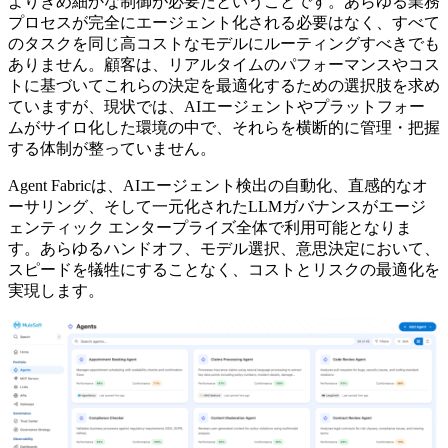
よりきめ細かな制御が必要だということです。あらゆる業務
プロセスが完全にエージェント化される必要はなく、すべて
のタスクを同じ高コストなモデルにルーティングすべきでも
ありません。顧客は、リアルタイムのパフォーマンスやコス
トに基づいてこれらの決定を最適化するための選択肢を求め
ていますが、現状では、AIエージェントやプラットフォー
ムがサイロ化した環境の中で、それらを横断的に管理・把握
する体制が整っていません。
Agent Fabricは、AIエージェント検出の自動化、直感的なオ
ーサリング、そして一元化されたLLMガバナンスがエージ
ェンティック エンタープライズ全体で利用可能となりま
す。あらゆるハンドオフ、モデル選択、意思決定において、
スピードを犠牲にすることなく、コストとリスクの最適化を
実現します。
イ
メ
ー
ジ
モ
ー