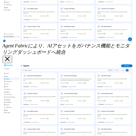
ダ
ル
を
開
く
Agent Fabricにより、AIアセットをガバナンス機能とモニタ
リングダッシュボードへ統合
Image
Modal