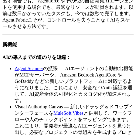
出す場合でも、 Agentforce やその他の自社開発AIエージェン
トを使用する場合でも、最適なリソースが動員されます。以
前は数日かかっていたタスクも、今では数秒で完了します。
Agent Fabricこそが、コントロールを失うことなくAIをスケ
ールさせる方法です」
新機能
AIの導入までの道のりを短縮：
Agent Scanner
の拡張 — AIエージェントの自動検出機能
がMCPサーバーや、 Amazon Bedrock AgentCore や
GoDaddy などの新しいプラットフォームに対応するよ
うになりました。これにより、安全な OAuth 認証を通
じて、AI資産全体の可視化とカタログ化が加速されま
す。
Visual Authoring Canvas — 新しいドラッグ＆ドロップイ
ンターフェースを
MuleSoft Vibes
と併用して、ワークフ
ローや人のチェックポイントをマッピングできます。
これにより、開発者が最適なAIエージェントを見つけ
出し、必要なプロジェクトの骨組みを生成するプロセ