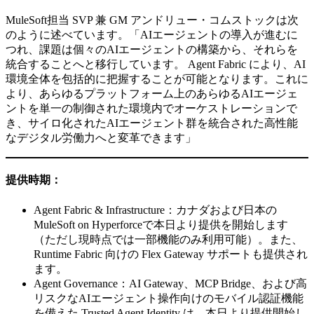
MuleSoft担当 SVP 兼 GM アンドリュー・コムストックは次
のように述べています。「AIエージェントの導入が進むに
つれ、課題は個々のAIエージェントの構築から、それらを
統合することへと移行しています。 Agent Fabric により、AI
環境全体を包括的に把握することが可能となります。これに
より、あらゆるプラットフォーム上のあらゆるAIエージェ
ントを単一の制御された環境内でオーケストレーションで
き、サイロ化されたAIエージェント群を統合された高性能
なデジタル労働力へと変革できます」
提供時期
：
Agent Fabric & Infrastructure：カナダおよび日本の
MuleSoft on Hyperforceで本日より提供を開始します
（ただし現時点では一部機能のみ利用可能）。また、
Runtime Fabric 向けの Flex Gateway サポートも提供され
ます。
Agent Governance：AI Gateway、MCP Bridge、および高
リスクなAIエージェント操作向けのモバイル認証機能
を備えた Trusted Agent Identity は、本日より提供開始し