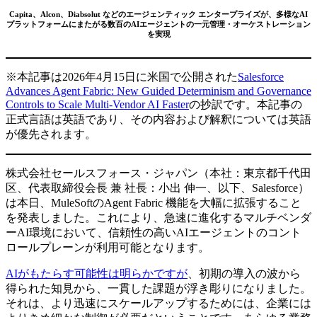
Capita、Alcon、Diabsolut などのエージェンティック エンタープライズが、多様なAI
プラットフォームにまたがる数百のAIエージェントの一元管理・オーケストレーション
を実現
※本記事は2026年4月15日に米国で公開された
Salesforce
Advances Agent Fabric: New Guided Determinism and Governance
Controls to Scale Multi-Vendor AI Faster
の抄訳です。本記事の
正式言語は英語であり、その内容および解釈については英語
が優先されます。
株式会社セールスフォース・ジャパン（本社：東京都千代田
区、代表取締役会長 兼 社長：小出 伸一、以下、Salesforce）
は本日、MuleSoftのAgent Fabric 機能を大幅に拡張すること
を発表しました。これにより、急速に進化するマルチベンダ
ーAI環境において、信頼性の高いAIエージェントのコント
ロールプレーンが利用可能となります。
AIがもたらす可能性は明らかですが
、初期の導入の波から
得られた知見から、一貫した課題が浮き彫りになりました。
それは、より迅速にスケールアップするためには、企業には