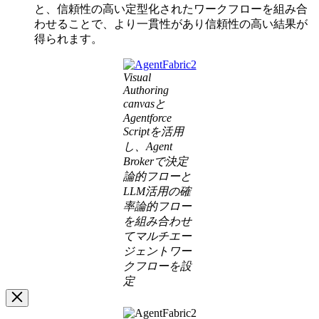
と、信頼性の高い定型化されたワークフローを組み合
わせることで、より一貫性があり信頼性の高い結果が
得られます。
イ
Visual
メ
Authoring
ー
canvasと
ジ
Agentforce
モ
Scriptを活用
ー
し、Agent
ダ
Brokerで決定
ル
論的フローと
を
LLM活用の確
開
率論的フロー
く
を組み合わせ
てマルチエー
ジェントワー
クフローを設
定
Image