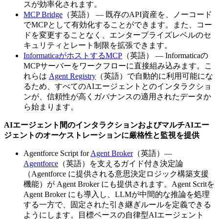
スが効率化されます。
MCP Bridge
（英語） — 既存のAPI資産を、ノーコード
でMCPとして有効化することができます。また、コー
ドを変更することなく、エンタープライズレベルのセ
キュリティとレート制限を拡張できます。
InformaticaがホストするMCP
（英語） — Informaticaの
MCPサーバーをワークフローに直接組み込みます。こ
れらは
Agent Registry
（英語）で自動的に利用可能にな
るため、すべてのAIエージェントとのインタラクショ
ンが、信頼性が高くガバナンスの適用されたデータか
ら始まります。
AIエージェント間のインタラクションおよびマルチAIエー
ジェントのオーケストレーションに厳格性と監視を提供
Agentforce Script for
Agent Broker
（英語）—
Agentforce
（英語）を支えるガイド付き決定論
（Agentforce に提供される意思決定ロジック構築支援
機能）が Agent Broker にも提供されます。Agent Scritを
Agent Broker にも導入し、LLMが中間的な推論を処理
する一方で、固定された引き継ぎルールを定義できる
ようにします。目標ベースの自律型AIエージェント