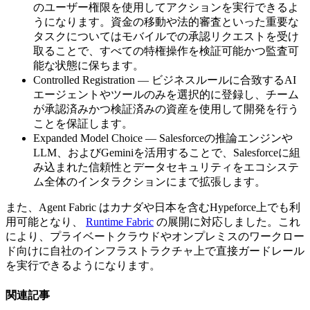
のユーザー権限を使用してアクションを実行できるよ
うになります。資金の移動や法的審査といった重要な
タスクについてはモバイルでの承認リクエストを受け
取ることで、すべての特権操作を検証可能かつ監査可
能な状態に保ちます。
Controlled Registration — ビジネスルールに合致するAI
エージェントやツールのみを選択的に登録し、チーム
が承認済みかつ検証済みの資産を使用して開発を行う
ことを保証します。
Expanded Model Choice — Salesforceの推論エンジンや
LLM、およびGeminiを活用することで、Salesforceに組
み込まれた信頼性とデータセキュリティをエコシステ
ム全体のインタラクションにまで拡張します。
また、Agent Fabric はカナダや日本を含むHypeforce上でも利
用可能となり、
Runtime Fabric
の展開に対応しました。これ
により、プライベートクラウドやオンプレミスのワークロー
ド向けに自社のインフラストラクチャ上で直接ガードレール
を実行できるようになります。
関連記事