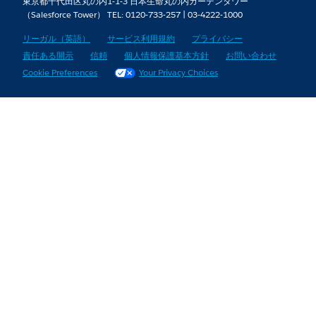
東京都千代田区丸の内1-1-3 日本生命丸の内ガーデンタワー
（Salesforce Tower） TEL: 0120-733-257 | 03-4222-1000
リーガル（英語）
サービス利用規約
プライバシー
責任ある開示
信頼
個人情報保護基本方針
お問い合わせ
Cookie Preferences
Your Privacy Choices
コンテンツにスキップ
ヘッダーにスキップ