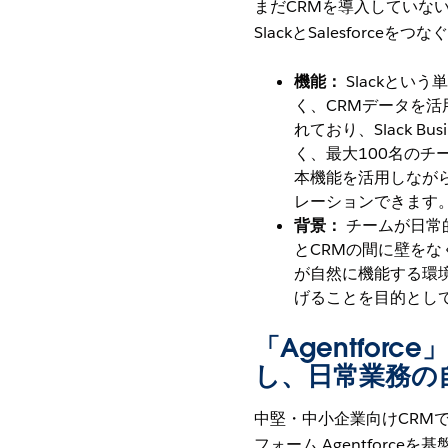
まだCRMを導入していな
SlackとSalesforceを
機能：
Slackとい
く、CRMデータを活用でき
れており、Slack 
く、最大100名のチー
本機能を活用しなが
レーションできます
背景：
チームが日常的
とCRMの間に壁をな
が自然に機能する環
げることを目的とし
「Agentforc
し、日常業務の
中堅・中小企業向けCRMであ
フォーム Agentforceを