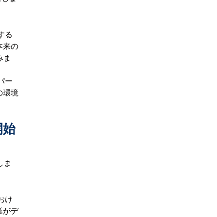
する
本来の
みま
パー
の環境
開始
始しま
おけ
業がデ