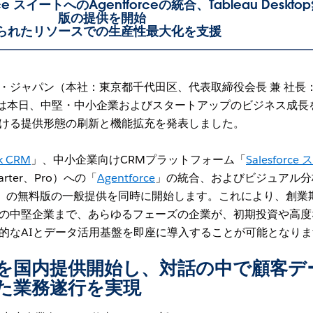
orce スイートへのAgentforceの統合、Tableau Deskto
版の提供を開始
られたリソースでの生産性最大化を支援
・ジャパン（本社：東京都千代田区、代表取締役会長 兼 社長
rce）は本日、中堅・中小企業およびスタートアップのビジネス成長
ける提供形態の刷新と機能拡充を発表しました。
ck CRM
」、中小企業向けCRMプラットフォーム「
Salesforce
rter、Pro）への「
Agentforce
」の統合、およびビジュアル分
」の無料版の一般提供を同時に開始します。これにより、創業
の中堅企業まで、あらゆるフェーズの企業が、初期投資や高度
的なAIとデータ活用基盤を即座に導入することが可能となりま
RM」を国内提供開始し、対話の中で顧客デ
した業務遂行を実現