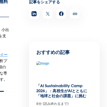
p無料
記事をシェアする
：小出
を支
おすすめの記事
 スイー
析プ
期の
な専
す。
「AI Sustainability Camp
ー
2026」：高校生がAIとともに
「地球と社会の課題」に挑む
8分 (読み終わるまで)