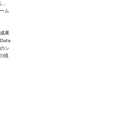
充し、
ーム
な成果
ata
」のシ
の現