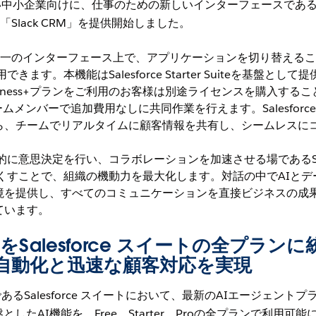
い中小企業向けに、仕事のための新しいインターフェースであ
つなぐ「Slack CRM」を提供開始しました。
う単一のインターフェース上で、アプリケーションを切り替える
ます。本機能はSalesforce Starter Suiteを基盤として提
Business+プランをご利用のお客様は別途ライセンスを購入するこ
ムメンバーで追加費用なしに共同作業を行えます。Salesforc
ら、チームでリアルタイムに顧客情報を共有し、シームレスに
。
に意思決定を行い、コラボレーションを加速させる場であるSl
くすことで、組織の機動力を最大化します。対話の中でAIとデ
境を提供し、すべてのコミュニケーションを直接ビジネスの成
ています。
e」をSalesforce スイートの全プランに
自動化と迅速な顧客対応を実現
るSalesforce スイートにおいて、最新のAIエージェントプ
基盤としたAI機能を、Free、Starter、Proの全プランで利用可能