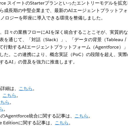
esforce スイートのStarterプランといったエントリーモデルを拡
ら成長期の中堅企業まで、最新のAIエージェントプラットフォ
的なテクノロジーを即座に導入できる環境を整備しました。
ず、日々の業務フローにAIを深く統合することこそが、実質的
通じて、「対話（Slack）」、「データの背景（Tableau / D
行動するAIエージェントプラットフォーム（Agentforce）
した。この連携により、概念実証（PoC）の段階を超え、実際
するAI」の普及を強力に推進します。
トの詳細は、
こちら
。
、
こちら
。
こちら
。
ら
。
トへのAgentforce統合に関する記事は、
こちら
。
Free Editionに関する記事は、
こちら
。