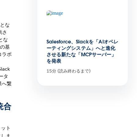
る
ことな
供さ
とな
Salesforce、Slackを「AIオペレ
eの基
ーティングシステム」へと進化
コラボ
させる新たな「MCPサーバー」
を発表
ack
15分 (読み終わるまで)
ータ
果へ繋
統合
ラット
にしま