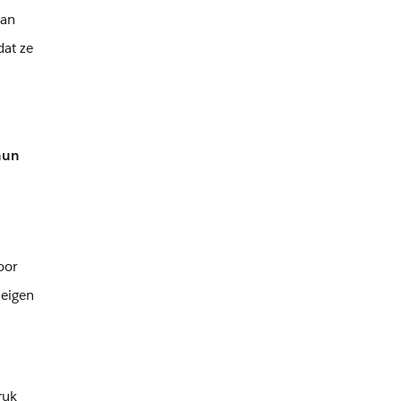
aan
dat ze
hun
oor
 eigen
ruk