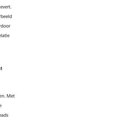
evert.
rbeeld
ardoor
latie
t
en. Met
e
eads