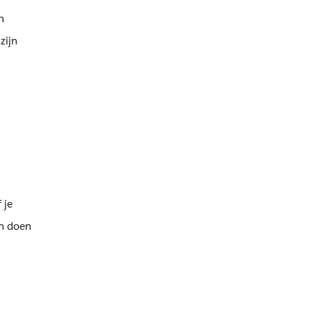
n
zijn
 je
en doen