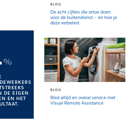
BLOG
De acht cijfers die ertoe doen
voor de buitendienst – en hoe je
deze verbetert
1
%
E
EDEWERKERS
TSTREEKS
BLOG
N DE EIGEN
Bied altijd en overal service met
N EN HET
Visual Remote Assistance
ULTAAT.