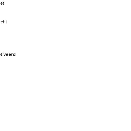
het
echt
tiveerd