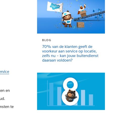
BLOG
70% van de klanten geeft de
voorkeur aan service op locatie,
zelfs nu – kan jouw buitendienst
daaraan voldoen?
ervice
ten en
ud.
msten te