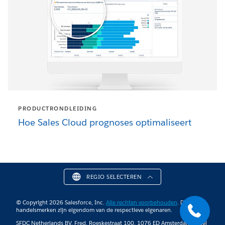
PRODUCTRONDLEIDING
Hoe Sales Cloud prognoses optimaliseert
REGIO SELECTEREN
© Copyright 2026 Salesforce, Inc.
Alle rechten voorbehouden
. De diverse
handelsmerken zijn eigendom van de respectieve eigenaren.
SFDC Netherlands BV, Fred. Roeskestraat 100, 1076 ED Amsterdam. Level