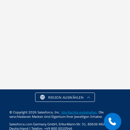
REGION AUSWÄHLEN
© Copyright 2026 Salesforce, Inc.
Alle Rechte vorbehalten
. Die
verschiedenen Marken sind Eigentum ihrer jeweiligen Inhaber.
Salesforce.com Germany GmbH, Erika-Mann-Str. 31, 80636 München,
Deutschland | Telefon: +49 800 0010546