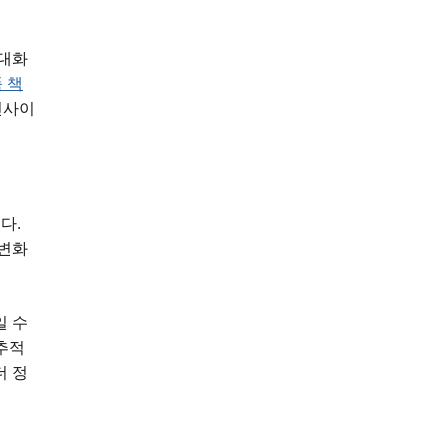
 대화
품 책
인사이
다.
 변화
일 수
추적
더 정