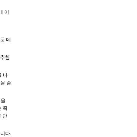
게 이
문 데
비추천
 나
을 줄
청을
 즉
 단
니다.