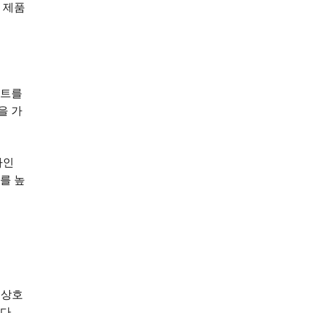
 제품
이트를
을 가
라인
를 높
 상호
다.