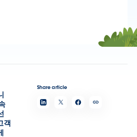
Share article
니
속
선
 고객
게