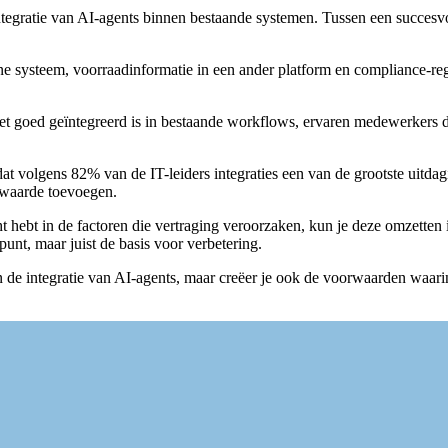
e integratie van AI-agents binnen bestaande systemen. Tussen een succes
et ene systeem, voorraadinformatie in een ander platform en compliance-r
et goed geïntegreerd is in bestaande workflows, ervaren medewerkers dez
at volgens 82% van de IT-leiders integraties een van de grootste uitdag
 waarde toevoegen.
icht hebt in de factoren die vertraging veroorzaken, kun je deze omzetten
nt, maar juist de basis voor verbetering.
leen de integratie van AI-agents, maar creëer je ook de voorwaarden waa