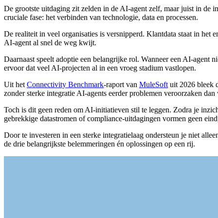
De grootste uitdaging zit zelden in de AI-agent zelf, maar juist in d
cruciale fase: het verbinden van technologie, data en processen.
De realiteit in veel organisaties is versnipperd. Klantdata staat in h
AI-agent al snel de weg kwijt.
Daarnaast speelt adoptie een belangrijke rol. Wanneer een AI-agent ni
ervoor dat veel AI-projecten al in een vroeg stadium vastlopen.
Uit het
Connectivity Benchmark
-raport van
MuleSoft
uit 2026 bleek d
zonder sterke integratie AI-agents eerder problemen veroorzaken dan
Toch is dit geen reden om AI-initiatieven stil te leggen. Zodra je inz
gebrekkige datastromen of compliance-uitdagingen vormen geen eindpu
Door te investeren in een sterke integratielaag ondersteun je niet al
de drie belangrijkste belemmeringen én oplossingen op een rij.