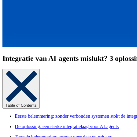
Integratie van AI-agents mislukt? 3 oploss
Table of Contents
Eerste belemmering: zonder verbonden systemen stokt de integr
De oplossing: een sterke integratielaag voor AI-agents
Tweede belemmering: zorgen over data en privacy