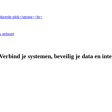
erkeerde plek</strong><br>
k gebeurt
Verbind je systemen, beveilig je data en inte