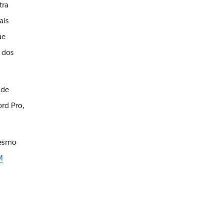
tra
ais
ue
a dos
 de
rd Pro,
mesmo
M