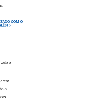
o.
IZADO COM O
GLÊS)
 toda a
omarem
do o
reas