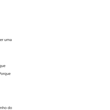
ter uma
 que
“Porque
enho do