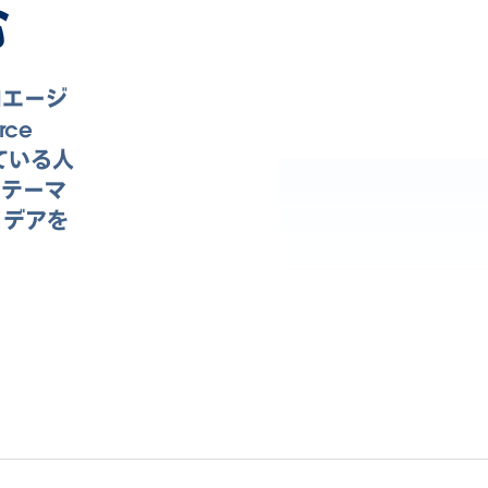
む
Iエージ
ce
ている人
。テーマ
イデアを