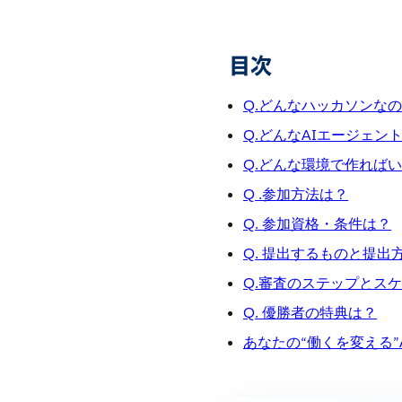
目次
Q.どんなハッカソンな
Q.どんなAIエージェ
Q.どんな環境で作れば
Q .参加方法は？
Q. 参加資格・条件は？
Q. 提出するものと提出
Q.審査のステップとス
Q. 優勝者の特典は？
あなたの“働くを変える”