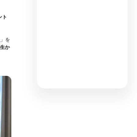
で紹介
16 分（読み終わるまで）
ント
e
」を
生か
【公式】Salesforce
Platform（プラットフォーム）
とは何か。主要な4機能を5分解
説
4 分（読み終わるまで）