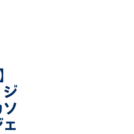
円】
・ジ
カソ
ジェ