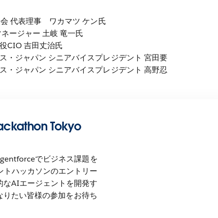
会 代表理事 ワカマツ ケン氏
ネージャー 土岐 竜一氏
CIO 吉田丈治氏
ス・ジャパン シニアバイスプレジデント 宮田要
ス・ジャパン シニアバイスプレジデント 高野忍
ackathon Tokyo
entforceでビジネス課題を
ェントハッカソンのエントリー
的なAIエージェントを開発す
r “になりたい皆様の参加をお待ち