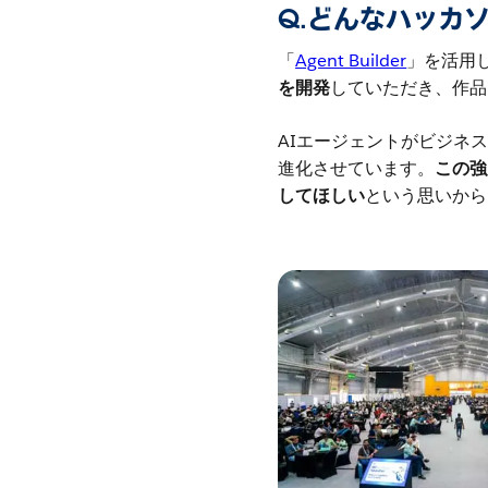
Q.どんなハッカ
「
Agent Builder
」を活用
を開発
していただき、作品
AIエージェントがビジネスに
進化させています。
この強
してほしい
という思いから