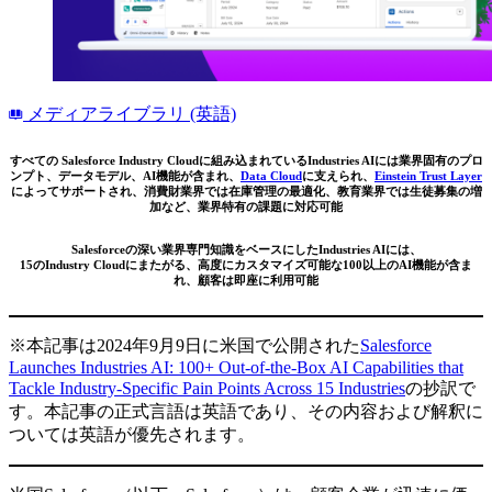
メディアライブラリ (英語)
すべての Salesforce Industry Cloudに組み込まれているIndustries AIには業界固有のプロ
ンプト、データモデル、AI機能が含まれ、
Data Cloud
に支えられ、
Einstein Trust Layer
によってサポートされ、消費財業界では在庫管理の最適化、教育業界では生徒募集の増
加など、業界特有の課題に対応可能
Salesforceの深い業界専門知識をベースにしたIndustries AIには、
15のIndustry Cloudにまたがる、高度にカスタマイズ可能な100以上のAI機能が含ま
れ、顧客は即座に利用可能
※本記事は2024年9月9日に米国で公開された
Salesforce
Launches Industries AI: 100+ Out-of-the-Box AI Capabilities that
Tackle Industry-Specific Pain Points Across 15 Industries
の抄訳で
す。本記事の正式言語は英語であり、その内容および解釈に
ついては英語が優先されます。