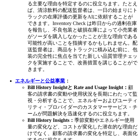
る主要な理由を特定するのに役立ちます。たとえ
ば、清涼飲料の配送監督者は、一日の始まりにト
ラックの在庫評価の更新をAIに依頼することが
できます。Inventory Check は昨日からの過剰在庫
を報告し、不良包装と破損在庫によって小売業者
がソーダを購入しなかったことが主な理由である
可能性が高いことを指摘するかもしれません。配
送監督者は、商品をトラックに積み込む前に、包
装の完全性に焦点を当てた新しい品質管理チェッ
クを実施することで、改善措置を講じることがで
きます。
エネルギーと公益事業
：
Bill History Insightと Rate and Usage Insight：
顧
客の請求書の変動や使用状況を長期にわたって監
視・分析することで、エネルギーおよびユーティ
リティ・プロバイダーのカスタマーサービス・チ
ームが問題解決を迅速化するのに役立ちます。
Bill History Insights：
季節変動やエネルギー使用
量の変化など、コストが変化した潜在的な理由だ
けでなく、顧客の請求書の変化を特定し、表面化
するのに役立ちます。