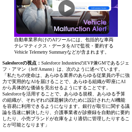
自動車業界向けのAIツールには、包括的な車両
テレマティクス・データをAIで監視・要約する
Vehicle Telemetry Summaryなどが含まれます。
Salesforceの視点：
Salesforce IndustriesのEVP兼GMであるジェ
フ・アマン（Jeff Amann）は、次のように述べています。
「私たちの使命は、あらゆる業界のあらゆる従業員の手に強
力で実用的なAIを届けることで、あらゆる組織が即座にAI
から具体的な価値を見出せるようにすることです。
Salesforceを活用することで、あらゆる規模、あらゆる予算
の組織が、それぞれの課題解決のために設計されたAI機能
を容易に利用できるようになります。銀行が取引に関する議
論を迅速に解決したり、介護事業者が診療録を自動的に要約
したり、小売ブランドが在庫をより適切に管理したりするこ
とが可能となります」