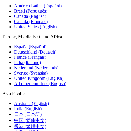
América Latina (Español)
Brasil (Português)
Canada (English)
Canada (Français)
United States (English)
Europe, Middle East, and Africa
España (Español)
Deutschland (Deutsch)
France (Français)
Italia (Italiano)
Nederland (Nederlands)
Sverige (Svenska)
United Kingdom (English)
All other countries (English)
Asia Pacific
Australia (English)
India (English)
日本 (日本語)
中国 (简体中文)
香港 (繁體中文)