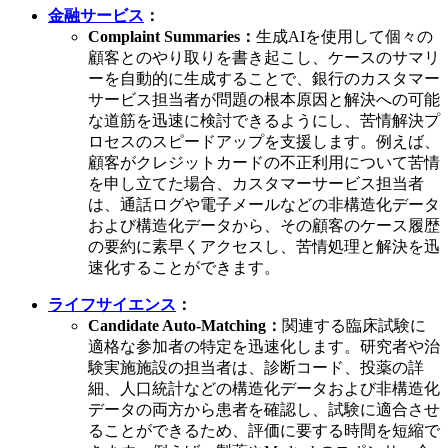
金融サービス
：
Complaint Summaries：
生成AIを使用して個々の
顧客とのやり取りを書き起こし、ケースのサマリ
ーを自動的に生成することで、銀行のカスタマー
サービス担当者が問題の根本原因と解決への可能
な道筋を迅速に検討できるようにし、苦情解決プ
ロセスのスピードアップを支援します。例えば、
顧客がクレジットカードの不正利用について苦情
を申し立てた場合、カスタマーサービス担当者
は、通話ログや電子メールなどの非構造化データ
および構造化データから、その顧客のケース履歴
の要約に素早くアクセスし、苦情処理と解決を迅
速化することができます。
ライフサイエンス
：
Candidate Auto-Matching：
関連する臨床試験に
適格な参加者の特定を迅速化します。研究者や治
験実施施設の担当者は、診断コード、投薬の詳
細、人口統計などの構造化データおよび非構造化
データの両方から患者を確認し、試験に適合させ
ることができるため、評価に要する時間を短縮で