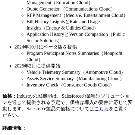
Management（Education Cloud）
Quote Generation（Communications Cloud）
RFP Management（Media & Entertainment Cloud）
Bill History InsightsとRate and Usage
Insights（Energy & Utilities Cloud）
Application HistoryとVersion Comparison（Public
Sector Solutions）
2024年10月にベータ版を提供
Program Participant Notes Summaries（Nonprofit
Cloud）
2025年2月に提供開始
Vehicle Telemetry Summary（Automotive Cloud）
Assets Service Summary（Manufacturing Cloud）
Inventory Check（Consumer Goods Cloud）
価格：
IndustryのAI機能は、Salesforceの業種別ソリューショ
ンを通じて提供される予定で、価格は導入の要件に応じて変
動します。Salesforce製品の価格については
こちら
をご覧く
ださい。
詳細情報：