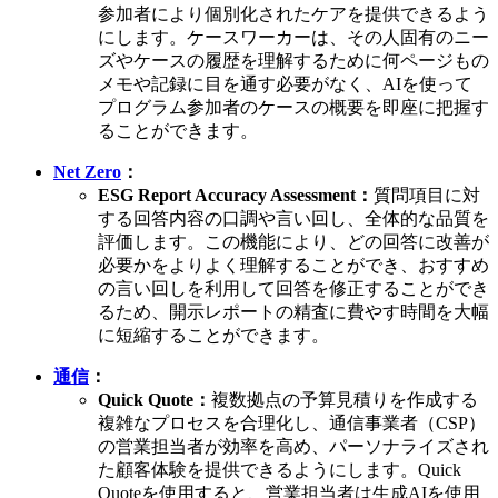
参加者により個別化されたケアを提供できるよう
にします。ケースワーカーは、その人固有のニー
ズやケースの履歴を理解するために何ページもの
メモや記録に目を通す必要がなく、AIを使って
プログラム参加者のケースの概要を即座に把握す
ることができます。
Net Zero
：
ESG Report Accuracy Assessment：
質問項目に対
する回答内容の口調や言い回し、全体的な品質を
評価します。この機能により、どの回答に改善が
必要かをよりよく理解することができ、おすすめ
の言い回しを利用して回答を修正することができ
るため、開示レポートの精査に費やす時間を大幅
に短縮することができます。
通信
：
Quick Quote：
複数拠点の予算見積りを作成する
複雑なプロセスを合理化し、通信事業者（CSP）
の営業担当者が効率を高め、パーソナライズされ
た顧客体験を提供できるようにします。Quick
Quoteを使用すると、営業担当者は生成AIを使用