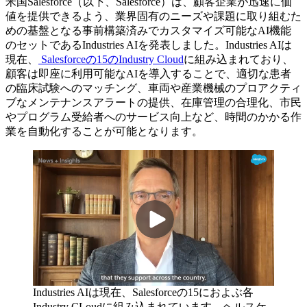
米国Salesforce（以下、Salesforce）は、顧客企業が迅速に価
値を提供できるよう、業界固有のニーズや課題に取り組むた
めの基盤となる事前構築済みでカスタマイズ可能なAI機能
のセットであるIndustries AIを発表しました。Industries AIは
現在、
Salesforceの15のIndustry Cloud
に組み込まれており、
顧客は即座に利用可能なAIを導入することで、適切な患者
の臨床試験へのマッチング、車両や産業機械のプロアクティ
ブなメンテナンスアラートの提供、在庫管理の合理化、市民
やプログラム受給者へのサービス向上など、時間のかかる作
業を自動化することが可能となります。
Industries AIは現在、Salesforceの15におよぶ各
Industry CLoudに組み込まれています。ヘルスケ