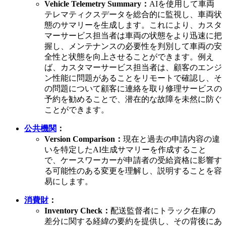
Vehicle Telemetry Summary：
AIを使用して車両
テレマティクスデータを総合的に監視し、車両状
態のサマリーを生成します。これにより、カスタ
マーサービス担当者は車両の状態をより迅速に把
握し、メンテナンスの必要性を判別して車両の安
全性と状態を向上させることができます。例え
ば、カスタマーサービス担当者は、顧客のエンジ
ン性能に問題があることをリモートで確認し、そ
の問題について顧客に連絡を取り修理サービスの
予約を勧めることで、潜在的な故障を未然に防ぐ
ことができます。
公共機関
：
Version Comparison：
現在と過去の申請内容の違
いを特定したAI生成サマリーを作成すること
で、ケースワーカーが申請者の受給資格に影響す
る可能性のある変更を理解し、説明することを容
易にします。
消費財
：
Inventory Check：
配送監督者にトラック在庫の
差分に関する経緯の要約を提供し、その背後にあ