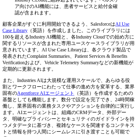
ア向けのAI機能には、患者サービスと給付金確
認が含まれます。
顧客企業がすぐに利用開始できるよう、Salesforceは
AI Use
Case Library
（英語）を作成しました。このライブラリには
100を超えるIndustry AI機能と、各Industry Cloudでの始め方に
関するリソースが含まれた専用ユースケースライブラリが用
意されています。AI Use Case Libraryは、各クラウド製品で
発表されたComplaint Summaries、Patient Services & Benefits
Verificationおよび、Vehicle Telemetry Summaryなどの新機能が
定期的に更新されます。
また、Industries AIは大規模な運用スケールで、あらゆる役
割とワークフローにわたって仕事の進め方を変革する、業界
固有の
Agentforce AIエージェント
（英語）を作成するための
基盤としても機能します。数分で設定を完了でき、24時間稼
働し、業界固有の業務タスクやアクションを自律的に実行し
ます。AIエージェントは、組織のCRMデータ、外部デー
タ、明確なプライバシーとセキュリティのガイドラインを持
つメタデータに基づき、複雑なケースを関連するコンテキス
トと情報を持つ人間にシームレスに引き渡すことも可能で