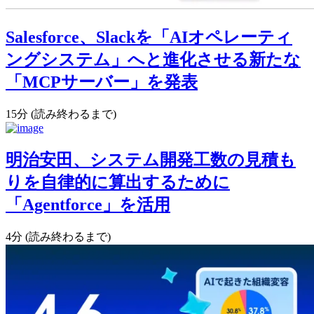
Salesforce、Slackを「AIオペレーティ
ングシステム」へと進化させる新たな
「MCPサーバー」を発表
15分 (読み終わるまで)
明治安田、システム開発工数の見積も
りを自律的に算出するために
「Agentforce」を活用
4分 (読み終わるまで)