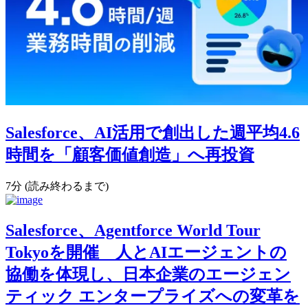
Salesforce、AI活用で創出した週平均4.6
時間を「顧客価値創造」へ再投資
7分 (読み終わるまで)
Salesforce、Agentforce World Tour
Tokyoを開催 人とAIエージェントの
協働を体現し、日本企業のエージェン
ティック エンタープライズへの変革を