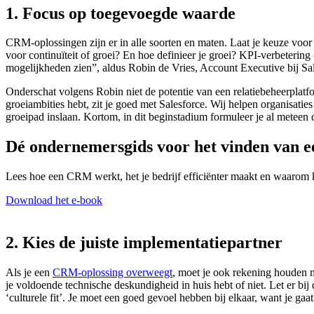
1. Focus op toegevoegde waarde
CRM-oplossingen zijn er in alle soorten en maten. Laat je keuze voor
voor continuïteit of groei? En hoe definieer je groei? KPI-verbetering
mogelijkheden zien”, aldus Robin de Vries, Account Executive bij Sale
Onderschat volgens Robin niet de potentie van een relatiebeheerplatf
groeiambities hebt, zit je goed met Salesforce. Wij helpen organisat
groeipad inslaan. Kortom, in dit beginstadium formuleer je al meteen 
Dé ondernemersgids voor het vinden van e
Lees hoe een CRM werkt, het je bedrijf efficiënter maakt en waarom 
Download het e-book
2. Kies de juiste implementatiepartner
Als je een
CRM-oplossing overweegt
, moet je ook rekening houden m
je voldoende technische deskundigheid in huis hebt of niet. Let er bij
‘culturele fit’. Je moet een goed gevoel hebben bij elkaar, want je ga