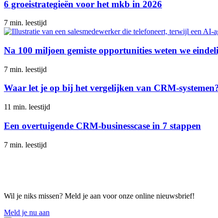
6 groeistrategieën voor het mkb in 2026
7 min. leestijd
Na 100 miljoen gemiste opportunities weten we einde
7 min. leestijd
Waar let je op bij het vergelijken van CRM-systemen
11 min. leestijd
Een overtuigende CRM-businesscase in 7 stappen
7 min. leestijd
Wil je niks missen? Meld je aan voor onze online nieuwsbrief!
Meld je nu aan