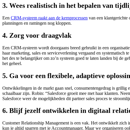
3. Wees realistisch in het bepalen van tijdl
Een
CRM-systeem raakt aan de kernprocessen
van een klantgerichte o
planningen en ramingen nog kloppen.
4. Zorg voor draagvlak
Een CRM-systeem wordt doorgaans breed gebruikt in een organisatie.
haar marketing, sales en serviceverlening vergaand en systematisch te 
het des te belangrijker om zo’n systeem goed te laten landen bij de g
het geheel.
5. Ga voor een flexibele, adaptieve oplossi
Ontwikkelingen in de markt gaan snel, consumentengedrag is grillig
schaalbaar zijn. Robin: “Salesforce groeit mee met haar klanten. Nee
Salesforce weer de mogelijkheden dit partner sales proces te stroomlij
6. Blijf jezelf ontwikkelen in digitaal relat
Customer Relationship Management is een vak. Het ontwikkelt zich in 
kun je altijd sparren met je Accountmanager. Maar we organiseren oo