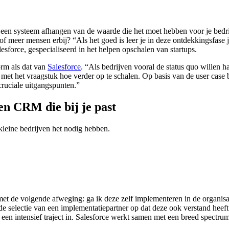
 een systeem afhangen van de waarde die het moet hebben voor je bedrij
 of meer mensen erbij? “Als het goed is leer je in deze ontdekkingsfase 
sforce, gespecialiseerd in het helpen opschalen van startups.
orm als dat van
Salesforce
. “Als bedrijven vooral de status quo willen h
ies met het vraagstuk hoe verder op te schalen. Op basis van de user c
cruciale uitgangspunten.”
en CRM die bij je past
kleine bedrijven het nodig hebben.
et de volgende afweging: ga ik deze zelf implementeren in de organisat
 de selectie van een implementatiepartner op dat deze ook verstand heeft 
at een intensief traject in. Salesforce werkt samen met een breed spectr