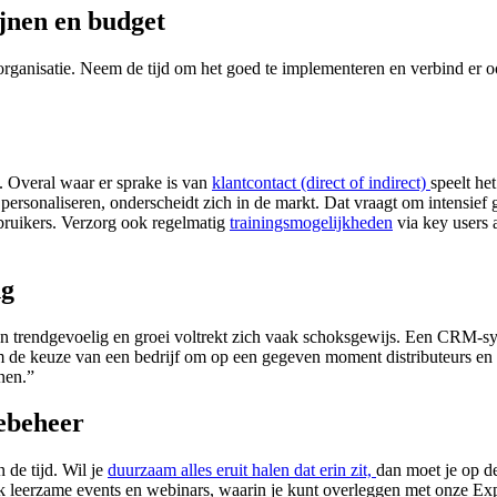
ijnen en budget
rganisatie. Neem de tijd om het goed te implementeren en verbind er ook
 Overal waar er sprake is van
klantcontact (direct of indirect)
speelt het
personaliseren, onderscheidt zich in de markt. Dat vraagt om intensief 
ebruikers. Verzorg ook regelmatig
trainingsmogelijkheden
via key users 
ng
 en trendgevoelig en groei voltrekt zich vaak schoksgewijs. Een CRM-s
m de keuze van een bedrijf om op een gegeven moment distributeurs en 
nen.”
iebeheer
de tijd. Wil je
duurzaam alles eruit halen dat erin zit,
dan moet je op de
k leerzame events en webinars, waarin je kunt overleggen met onze Exp