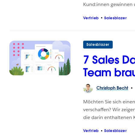
Kund:innen gewinnen u
Vertrieb
Salesblazer
Salesblazer
7 Sales D
Team brau
Christoph
Becht
Möchten Sie sich einen
verschaffen? Wir zeige
die darin enthaltenen 
Vertrieb
Salesblazer