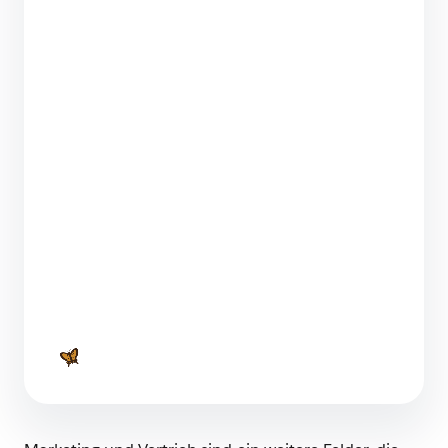
KI in Unternehmen – Diskutieren oder
Umsetzen? Mit Peter Gentsch
1 Minuten Lesezeit
KI-Strategie – Aber wie? Mit Dominik
Lawatsch und Markus Spillner von adesso SE
1 Minuten Lesezeit