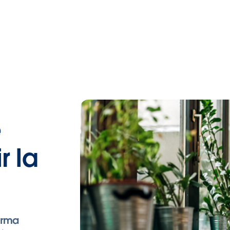
é
r la
orma