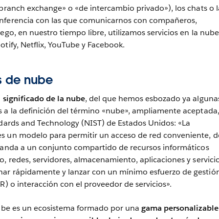
 branch exchange» o «de intercambio privado»), los chats o l
onferencia con las que comunicarnos con compañeros,
ego, en nuestro tiempo libre, utilizamos servicios en la nube
otify, Netflix, YouTube y Facebook.
os de nube
l
significado de la nube
, del que hemos esbozado ya alguna
 a la definición del término «nube», ampliamente aceptada,
ndards and Technology (NIST) de Estados Unidos: «La
s un modelo para permitir un acceso de red conveniente, 
emanda a un conjunto compartido de recursos informáticos
o, redes, servidores, almacenamiento, aplicaciones y servici
ar rápidamente y lanzar con un mínimo esfuerzo de gestió
R) o interacción con el proveedor de servicios».
 nube es un ecosistema formado por una
gama personalizable