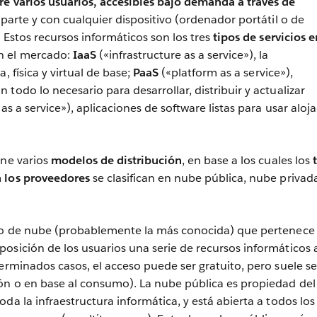
re varios usuarios, accesibles bajo demanda a través de
 parte y con cualquier dispositivo (ordenador portátil o de
 Estos recursos informáticos son los tres
tipos de servicios e
n el mercado:
IaaS
(«infrastructure as a service»), la
, física y virtual de base;
PaaS
(«platform as a service»),
todo lo necesario para desarrollar, distribuir y actualizar
as a service»), aplicaciones de software listas para usar aloj
ene varios
modelos de distribución
, en base a los cuales los
t
 los proveedores
se clasifican en nube pública, nube privad
.
po de nube (probablemente la más conocida) que pertenece
osición de los usuarios una serie de recursos informáticos 
terminados casos, el acceso puede ser gratuito, pero suele se
ón o en base al consumo). La nube pública es propiedad del
da la infraestructura informática, y está abierta a todos los