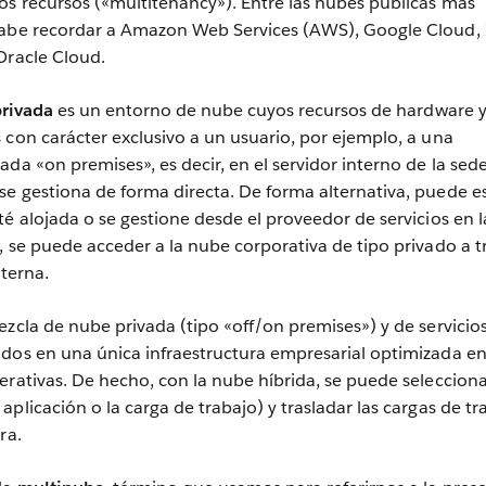
s recursos («multitenancy»). Entre las nubes públicas más
cabe recordar a Amazon Web Services (AWS), Google Cloud,
Oracle Cloud.
rivada
es un entorno de nube cuyos recursos de hardware 
 con carácter exclusivo a un usuario, por ejemplo, a una
da «on premises», es decir, en el servidor interno de la sed
e gestiona de forma directa. De forma alternativa, puede e
té alojada o se gestione desde el proveedor de servicios en l
, se puede acceder a la nube corporativa de tipo privado a t
nterna.
zcla de nube privada (tipo «off/on premises») y de servicio
ados en una única infraestructura empresarial optimizada e
erativas. De hecho, con la nube híbrida, se puede selecciona
plicación o la carga de trabajo) y trasladar las cargas de tr
ra.