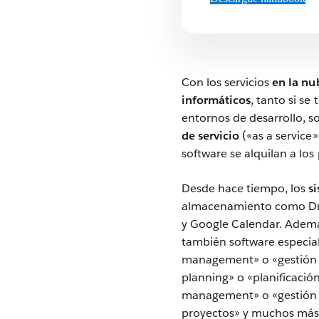
Con los servicios
en la nu
informáticos
, tanto si s
entornos de desarrollo, so
de servicio
(«as a service»
software se alquilan a los
Desde hace tiempo, los
s
almacenamiento como Dro
y Google Calendar. Ademá
también software especial
management» o «gestión de
planning» o «planificaci
management» o «gestión 
proyectos» y muchos más.