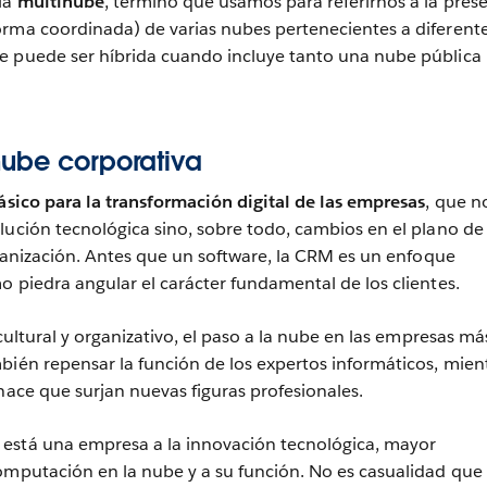
la
multinube
, término que usamos para referirnos a la pres
orma coordinada) de varias nubes pertenecientes a diferent
e puede ser híbrida cuando incluye tanto una nube pública
nube corporativa
ásico para la transformación digital de las empresas
, que n
lución tecnológica sino, sobre todo, cambios en el plano de 
organización. Antes que un software, la CRM es un enfoque
o piedra angular el carácter fundamental de los clientes.
 cultural y organizativo, el paso a la nube en las empresas má
bién repensar la función de los expertos informáticos, mien
 hace que surjan nuevas figuras profesionales.
está una empresa a la innovación tecnológica, mayor
omputación en la nube y a su función. No es casualidad que