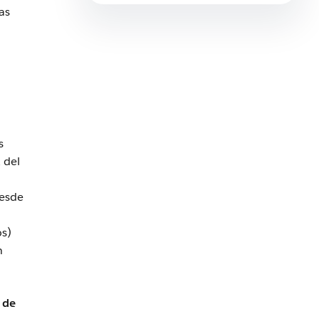
as
s
 del
desde
os)
n
 de