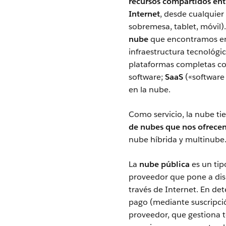
recursos compartidos ent
Internet
, desde cualquier
sobremesa, tablet, móvil).
nube
que encontramos e
infraestructura tecnológica
plataformas completas con 
software;
SaaS
(«software 
en la nube.
Como servicio, la nube ti
de nubes que nos ofrecen
nube híbrida y multinube
La
nube pública
es un ti
proveedor que pone a disp
través de Internet. En de
pago (mediante suscripci
proveedor, que gestiona to