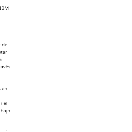
 IBM
y
e de
star
a
ravés
s en
n
r el
abajo