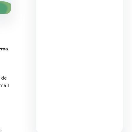
Venta inteligente en 2024: 6
orma
ventajas de usar la IA con las
herramientas de ventas
9 Minutos de lectura
 de
mail
Cómo una ventaja
competitiva puede impulsar
su estrategia de ventas
s
5 Minutos de lectura