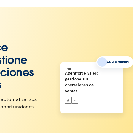
ce
stione
+5.200 puntos
aciones
Trail
Agentforce Sales:
gestione sus
s
operaciones de
ventas
 automatizar sus
y oportunidades