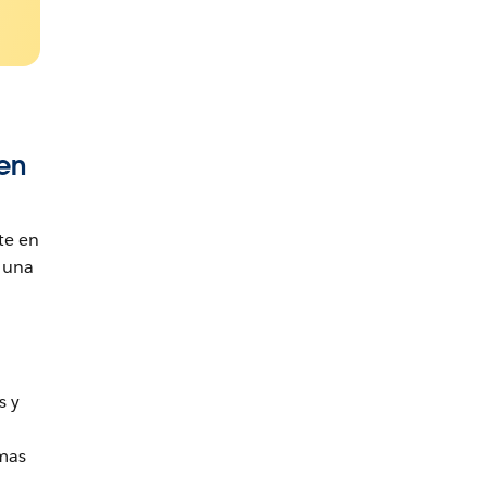
en
te en
r una
s y
mas