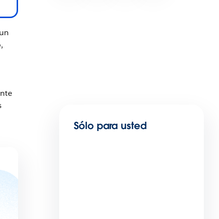
 un
,
n
ente
s
Sólo para usted