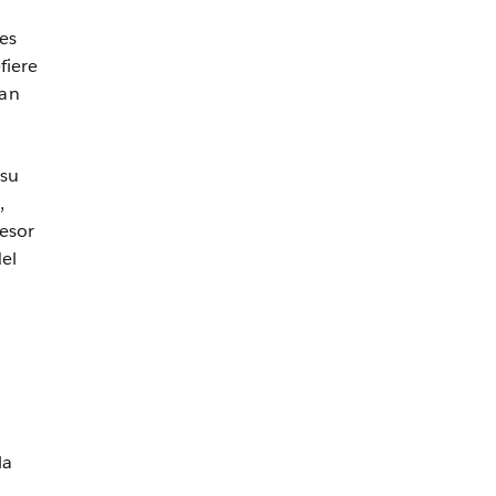
es
fiere
can
 su
,
esor
el
la