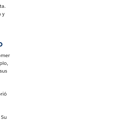
ta.
 y
o
tomer
plo,
sus
rió
 Su