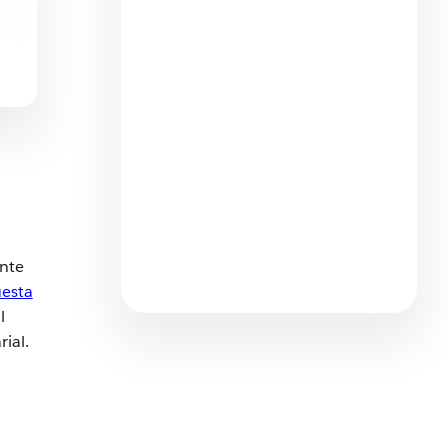
¿Qué es la venta social y
cómo funciona?
7 Minutos de lectura
¿Qué es un perfil de cliente
ente
ideal?
esta
7 Minutos de lectura
l
ial.