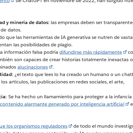
ento
de ChatGPT en noviembre de 2022, han surgido nue
ad y minería de datos:
las empresas deben ser transparente
o de datos.
o que las herramientas de IA generativa se nutren de vasta
ntan las posibilidades de plagio.
la información falsa podría
difundirse más rápidamente
c
mbién son capaces de crear historias totalmente inexactas o
minados
alucinaciones
.
tidad:
¿el texto que lees lo ha creado un humano o un chat
los artículos, las publicaciones en redes sociales, el arte,
cia:
Se ha hecho un llamamiento para proteger a la infancia 
 contenido alarmante generado por inteligencia artificial
e
ue los organismos reguladores
de todo el mundo investi