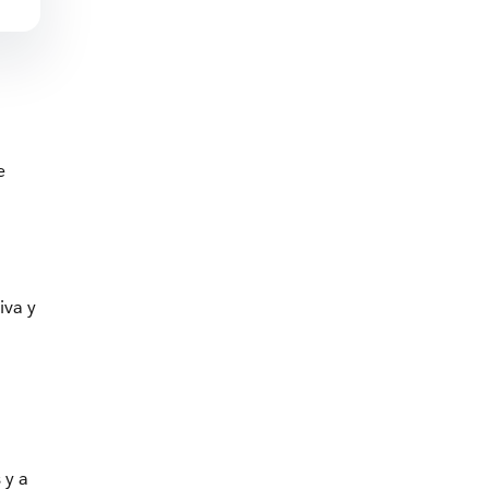
e
iva y
 y a