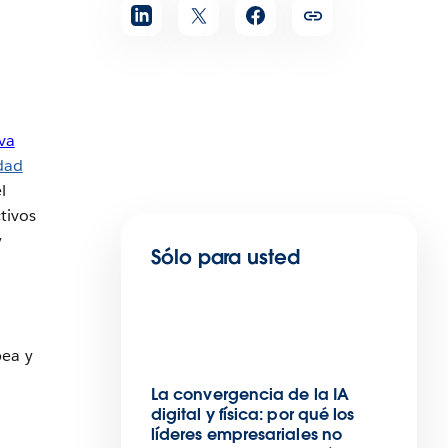
iva
dad
l
ctivos
y
Sólo para usted
pea y
La convergencia de la IA
digital y física: por qué los
líderes empresariales no