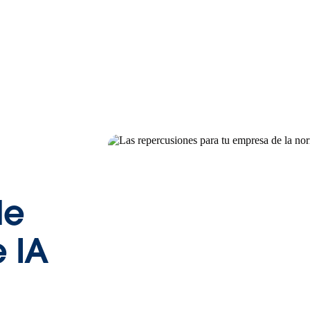
de
e IA