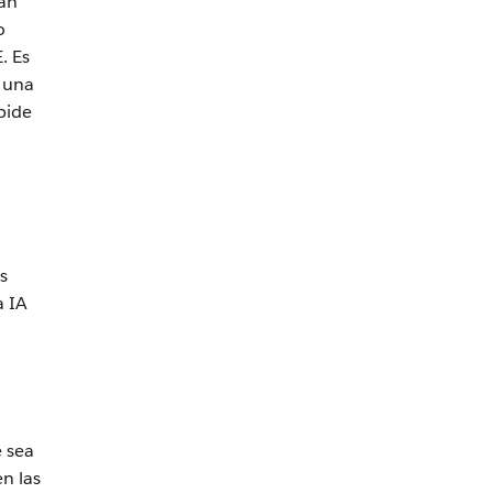
tán
o
. Es
una
pide
s
a IA
 sea
n las