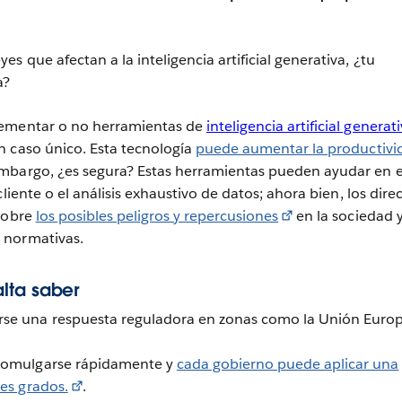
 que afectan a la inteligencia artificial generativa, ¿tu
a?
lementar o no herramientas de
inteligencia artificial generat
n caso único. Esta tecnología
puede aumentar la productivi
 embargo, ¿es segura? Estas herramientas pueden ayudar en e
liente o el análisis exhaustivo de datos; ahora bien, los dire
obre
los posibles peligros y repercusiones
en la sociedad 
 normativas.
lta saber
se una respuesta reguladora en zonas como la Unión Euro
promulgarse rápidamente y
cada gobierno puede aplicar una
tes grados.
.