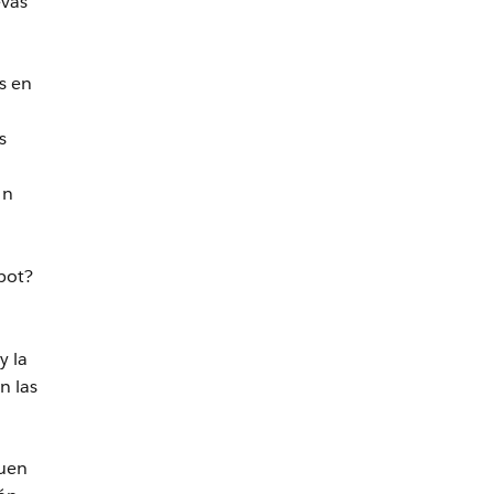
vas
s en
s
on
bot?
y la
n las
guen