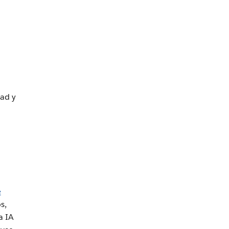
ad y
e
s,
a IA