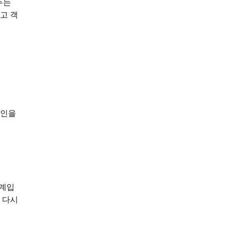
두는
고 객
요인을
단계입
 다시