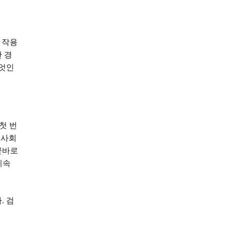
 작용
 경
무엇인
첫 번
 사회
곧바로
계속
. 검