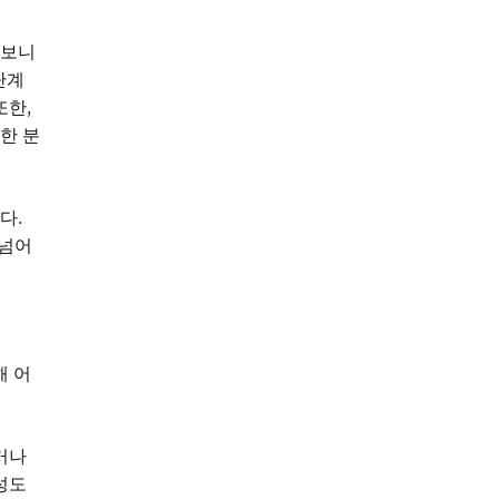
 보니
단계
또한,
한 분
다.
 넘어
해 어
거나
성도