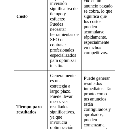
clic en un
inversión
anuncio pagado
significativa de
se cobra, lo que
tiempo y
Costo
significa que
esfuerzo.
los costos
Puedes
pueden
necesitar
acumularse
herramientas de
rápidamente,
SEO o
especialmente
contratar
en nichos
profesionales
competitivos.
especializados
para optimizar
tu sitio.
Generalmente
Puede generar
es una
resultados
estrategia a
inmediatos. Tan
largo plazo.
pronto como
Puede llevar
tus anuncios
meses ver
están
Tiempo para
resultados
configurados y
resultados
significativos,
aprobados,
ya que
pueden
involucra
comenzar a
optimización