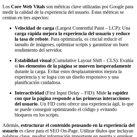
Los
Core Web Vitals
son métricas clave utilizadas por Google para
medir la calidad de la experiencia del usuario. Estas métricas se
centran en tres aspectos:
Velocidad de carga
(Largest Contentful Paint – LCP): Una
carga rápida mejora la experiencia del usuario y reduce
la tasa de rebote
. Para optimizarla, es crucial reducir el
tamaño de imágenes, optimizar scripts y garantizar un buen
rendimiento del servidor.
Estabilidad visual
(Cumulative Layout Shift – CLS): Evalúa
si
los elementos de la página se mueven inesperadamente
durante la carga. Evitar estos desplazamientos mejora la
experiencia y se logra con un diseño responsivo y una
planificación cuidadosa.
Interactividad
(First Input Delay – FID): Mide
la rapidez
con que la página responde a las primeras interacciones
del usuario
. Un FID corto ofrece una experiencia ágil, lo que
se puede conseguir optimizando el código y evitando
bloqueos en los scripts.
Además,
estructurar el contenido pensando en la experiencia del
usuario
es clave para el SEO On-Page. Utilizar títulos que incluyan
palabras clave, resaltar información importante en negrita y emplear