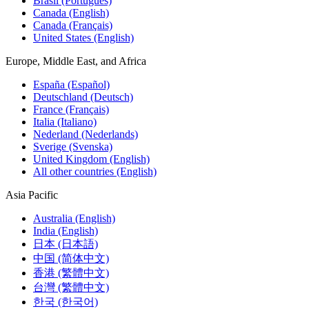
Brasil (Português)
Canada (English)
Canada (Français)
United States (English)
Europe, Middle East, and Africa
España (Español)
Deutschland (Deutsch)
France (Français)
Italia (Italiano)
Nederland (Nederlands)
Sverige (Svenska)
United Kingdom (English)
All other countries (English)
Asia Pacific
Australia (English)
India (English)
日本 (日本語)
中国 (简体中文)
香港 (繁體中文)
台灣 (繁體中文)
한국 (한국어)