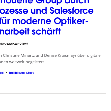
ilhouette Group durch
rozesse und Salesforce
 für moderne Optiker-
rbeit schärft
 November 2025
en Christine Minartz und Denise Kroismayr über digitale
innen weltweit begeistert.
del
Trailblazer Story