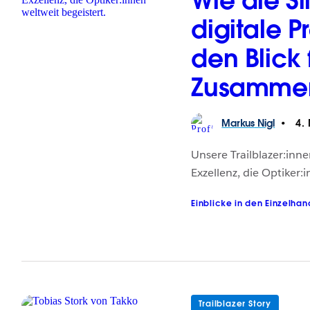
Wie die S
digitale P
den Blick
Zusammena
Markus
Nigl
4.
Unsere Trailblazer:inn
Exzellenz, die Optiker:
Einblicke in den Einzelhan
Trailblazer Story