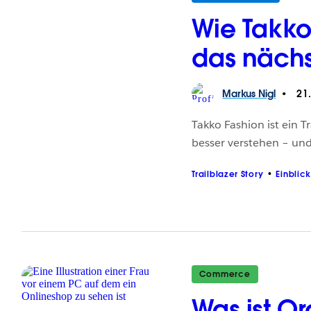
Wie Takko
das nächs
Markus
Nigl
21.
Takko Fashion ist ein T
besser verstehen – und
Trailblazer Story
Einblic
Commerce
Was ist 