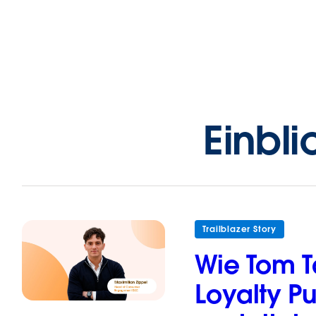
Einbli
Trailblazer Story
Wie Tom Ta
Loyalty P