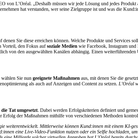
 CEO von L’Oréal. „Deshalb müssen wir jede Lösung und jedes Produkt 
rnehmen hat verstanden, wer seine Zielgruppe ist und was die Kund:i
n, auf denen Sie diese erreichen können. Welche Produkte und Services 
on Vorteil, den Fokus auf
soziale Medien
wie Facebook, Instagram und 
lich von den ausgewählten Kanälen abhängig. Einen weiterführenden Ü
, wählen Sie nun
geeignete Maßnahmen
aus, mit denen Sie die gesetzt
enoptimierung als auch auf Anzeigen und Content zu setzen.
L’Oréal w
n die Tat umgesetzt
. Dabei werden Erfolgskriterien definiert und ge
der Erfolg der Maßnahmen mithilfe von verschiedenen Methoden kontrol
egie weiterentwickelt. Mittlerweise können Kund:innen mit einem KI-ges
nen eine Live-Video-Funktion nutzen oder ein Selfie hochladen, um eine
eine Milliarde solcher virtuellen Anproben hat L’Oréal bereits durch