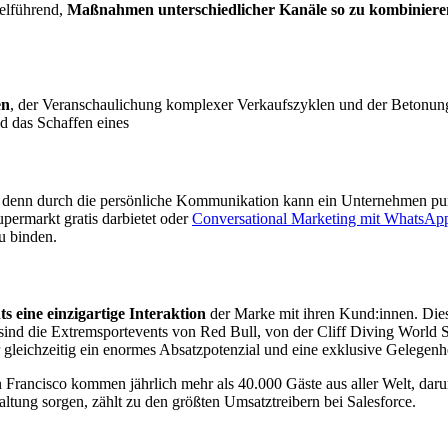
ielführend,
Maßnahmen unterschiedlicher Kanäle so zu kombiniere
en
, der Veranschaulichung komplexer Verkaufszyklen und der Betonun
d das Schaffen eines
 – denn durch die persönliche Kommunikation kann ein Unternehmen pu
permarkt gratis darbietet oder
Conversational Marketing mit WhatsAp
u binden.
s eine einzigartige Interaktion
der Marke mit ihren Kund:innen. Die
 sind die Extremsportevents von Red Bull, von der Cliff Diving World 
 gleichzeitig ein enormes Absatzpotenzial und eine exklusive Gelegenh
 Francisco kommen jährlich mehr als 40.000 Gäste aus aller Welt, d
altung sorgen, zählt zu den größten Umsatztreibern bei Salesforce.