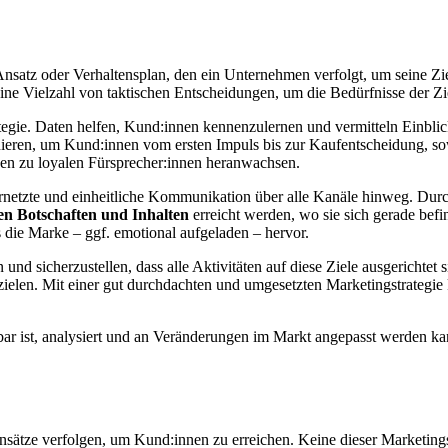
r Ansatz oder Verhaltensplan, den ein Unternehmen verfolgt, um seine Zi
ine Vielzahl von taktischen Entscheidungen, um die Bedürfnisse der Z
rategie. Daten helfen, Kund:innen kennenzulernen und vermitteln Einbl
ieren, um Kund:innen vom ersten Impuls bis zur Kaufentscheidung, sow
nen zu loyalen Fürsprecher:innen heranwachsen.
vernetzte und einheitliche Kommunikation über alle Kanäle hinweg. Du
gen Botschaften und Inhalten
erreicht werden, wo sie sich gerade bef
s die Marke – ggf. emotional aufgeladen – hervor.
 und sicherzustellen, dass alle Aktivitäten auf diese Ziele ausgerichtet
erzielen. Mit einer gut durchdachten und umgesetzten Marketingstrate
sbar ist, analysiert und an Veränderungen im Markt angepasst werden ka
nsätze verfolgen, um Kund:innen zu erreichen. Keine dieser Marketingstr