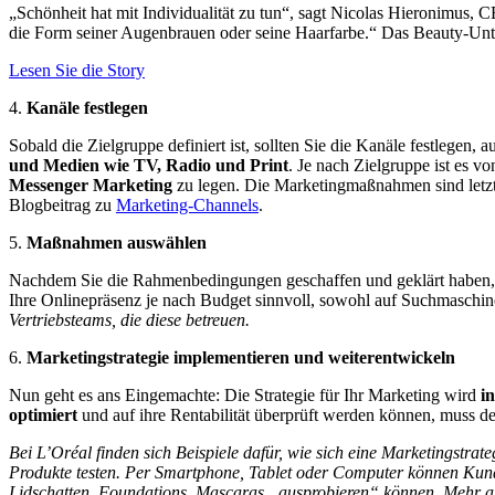
„Schönheit hat mit Individualität zu tun“, sagt Nicolas Hieronimus,
die Form seiner Augenbrauen oder seine Haarfarbe.“ Das Beauty-Unte
Lesen Sie die Story
4.
Kanäle festlegen
Sobald die Zielgruppe definiert ist, sollten Sie die Kanäle festlege
und Medien wie TV, Radio und Print
. Je nach Zielgruppe ist es v
Messenger Marketing
zu legen. Die Marketingmaßnahmen sind letzt
Blogbeitrag zu
Marketing-Channels
.
5.
Maßnahmen auswählen
Nachdem Sie die Rahmenbedingungen geschaffen und geklärt haben
Ihre Onlinepräsenz je nach Budget sinnvoll, sowohl auf Suchmaschin
Vertriebsteams, die diese betreuen.
6.
Marketingstrategie implementieren und weiterentwickeln
Nun geht es ans Eingemachte: Die Strategie für Ihr Marketing wird
i
optimiert
und auf ihre Rentabilität überprüft werden können, muss 
Bei L’Oréal finden sich Beispiele dafür, wie sich eine Marketingstrat
Produkte testen. Per Smartphone, Tablet oder Computer können Kund:in
Lidschatten, Foundations, Mascaras „ausprobieren“ können. Mehr als 