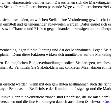
nternehmensziele definiert sein. Daraus leiten sich die Marketingziel
Sie, zu Ihrem Unternehmen passende Wege zum Unternehmensziel zu f
ässt sich entscheiden, an welchen Stellen eine Veränderung gewünscht ist
n ermittelt und gegeneinander abgewogen werden. Dafür eignet sich e
 sowie Chancen und Risiken gegeneinander abzuwägen und zu überprüfen
hmenbedingungen für die Planung und Art der Maßnahmen. Legen Sie 
te planen. Denn diese Faktoren wirken sich unmittelbar auf die Market
nen. Bei möglichen Budgetverhandlungen sollten Sie darlegen, welches
heit ab. Vermitteln Sie Stakeholdern mit konkreten Maßnahmen ein gen
ur erreicht werden, wenn mit den gewählten Maßnahmen auch die richti
Buyer Personas die Bedürfnisse der Kund:innen festgelegt und die Ma
her Punkt. Denn für Verbraucher:innen sind Erlebnisse, die sie mit eine
verstehen und die ihre Handlungen danach ausrichten (Stichwort:
Cust