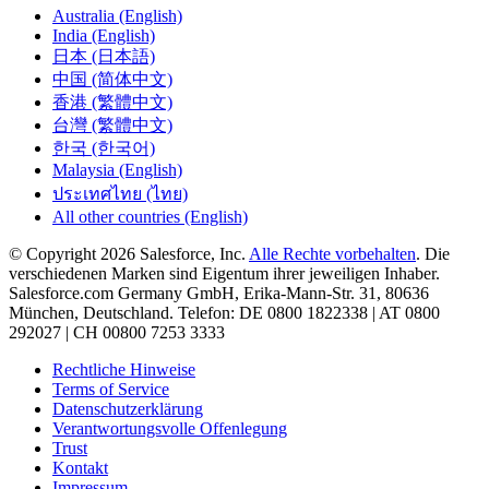
Australia (English)
India (English)
日本 (日本語)
中国 (简体中文)
香港 (繁體中文)
台灣 (繁體中文)
한국 (한국어)
Malaysia (English)
ประเทศไทย (ไทย)
All other countries (English)
© Copyright 2026 Salesforce, Inc.
Alle Rechte vorbehalten
. Die
verschiedenen Marken sind Eigentum ihrer jeweiligen Inhaber.
Salesforce.com Germany GmbH, Erika-Mann-Str. 31, 80636
München, Deutschland. Telefon: DE 0800 1822338 | AT 0800
292027 | CH 00800 7253 3333
Rechtliche Hinweise
Terms of Service
Datenschutzerklärung
Verantwortungsvolle Offenlegung
Trust
Kontakt
Impressum