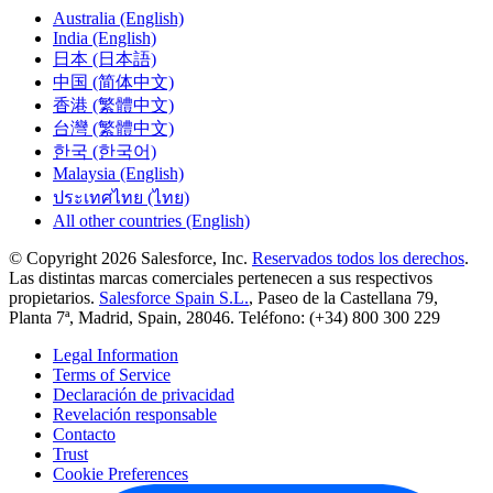
Australia (English)
India (English)
日本 (日本語)
中国 (简体中文)
香港 (繁體中文)
台灣 (繁體中文)
한국 (한국어)
Malaysia (English)
ประเทศไทย (ไทย)
All other countries (English)
© Copyright 2026 Salesforce, Inc.
Reservados todos los derechos
.
Las distintas marcas comerciales pertenecen a sus respectivos
propietarios.
Salesforce Spain S.L.
, Paseo de la Castellana 79,
Planta 7ª, Madrid, Spain, 28046. Teléfono: (+34) 800 300 229
Legal Information
Terms of Service
Declaración de privacidad
Revelación responsable
Contacto
Trust
Cookie Preferences