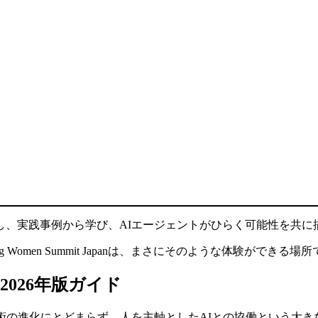
し、実践事例から学び、AIエージェントがひらく可能性を共に
lblazing Women Summit Japanは、まさにそのような体験ができる場
nとはー2026年版ガイド
術の進化にとどまらず、人を主軸としたAIとの協働という大き