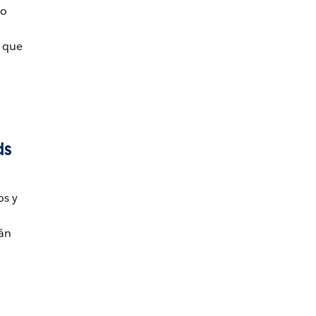
lo
o que
ds
os y
tán