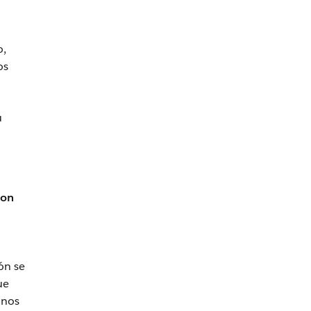
o,
os
u
son
ón se
ue
onos