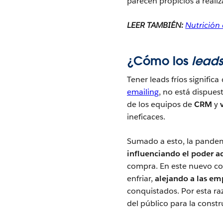
parecen propicios a reali
LEER TAMBIÉN:
Nutrición
¿Cómo los
lead
Tener leads fríos signific
emailing
, no está dispues
de los equipos de
CRM
y
ineficaces.
Sumado a esto, la pande
influenciando el poder ad
compra. En este nuevo co
enfriar,
alejando a las em
conquistados. Por esta ra
del público para la const