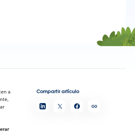
Compartir artículo
en a
nte,
ar
erar