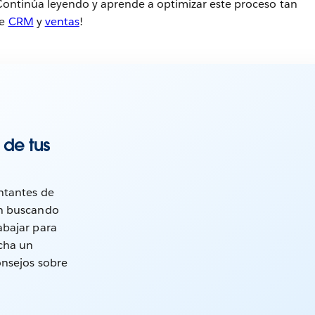
¡Continúa leyendo y aprende a optimizar este proceso tan
de
CRM
y
ventas
!
 de tus
ntantes de
án buscando
abajar para
Echa un
onsejos sobre