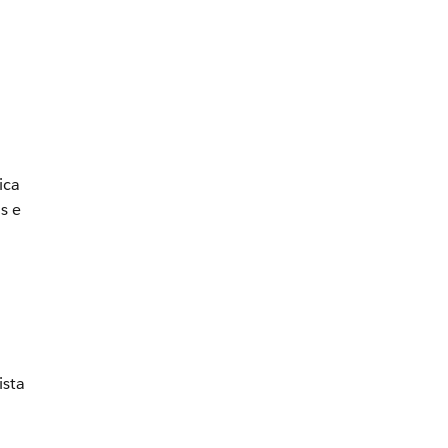
ica
s e
ista