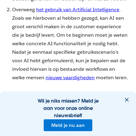
Overweeg
het gebruik van Artificial Intelligence
.
Zoals we hierboven al hebben gezegd, kan AI een
groot verschil maken in de customer experience
die je bedrijf levert. Om te beginnen moet je weten
welke concrete AI-functionaliteit je nodig hebt.
Nadat je eenmaal specifieke gebruiksscenario’s
voor AI hebt geformuleerd, kun je bepalen wat de
invloed hiervan is op bestaande workflows en
welke mensen
nieuwe vaardigheden
moeten leren.
Klanten staan open voor bedrijven die AI gebruiken
Wil je niks missen? Meld je
om hun ervaring te verbeteren, met een steeds
aan voor onze online
belangrijkere rol voor
chatbots
,
tekst- en
nieuwsbrief!
spraakanalyses
en meer. AI wordt ook steeds meer
Meld je nu aan
toegepast door
klantenserviceteams
.