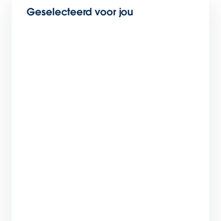
Geselecteerd voor jou
Ontdek 3 manieren hoe CMO’s met AI
campagnes kunnen personaliseren
5 min. leestijd