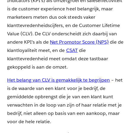
Indicators (KPI’s) als omzetgroei en saleseffectiviteit
is de customer experience heel belangrijk, maar
marketeers meten dus ook steeds vaker
klanttevredenheidscijfers, en de Customer Lifetime
Value (CLV). De CLV onderscheidt zich daarbij van
andere KPI’s als de
Net Promotor Score (NPS)
die de
klantloyaliteit meet, en de
CSAT
die
klanttevredenheid meet omdat deze tastbaar
gekoppeld is aan de omzet.
Het belang van CLV is gemakkelijk te begrijpen
– het
is de waarde van een klant voor je bedrijf, de
gemiddelde opbrengst die je van een klant kunt
verwachten in de loop van zijn of haar relatie met je
bedrijf, niet alleen op basis van een aankoop, maar
voor de hele relatie.