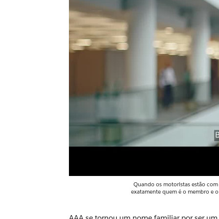
Quando os motoristas estão com pr
exatamente quem é o membro e o 
AAA se tornou um nome familiar por ser um p