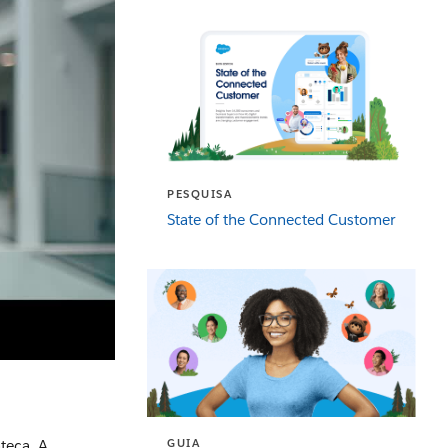
PESQUISA
State of the Connected Customer
GUIA
teça. A