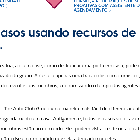
 LINHA DE
FORNEÇA ATUALIZAÇÕES DE S
PROATIVAS COM ASSISTENTE D
MPO
AGENDAMENTO
 casos usando recursos de
.
situação sem crise, como destrancar uma porta em casa, podem
zado do grupo. Antes era apenas uma fração dos compromissos,
 dos eventos aos membros, economizando o tempo dos agentes 
 The Auto Club Group uma maneira mais fácil de diferenciar ent
e agendamento em casa. Antigamente, todos os casos solicitava
membros estão no comando. Eles podem visitar o site ou aplica
 não-crise em um horário que seja adequado para eles.