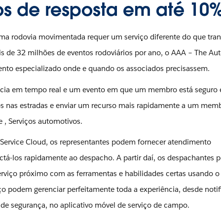
os de resposta em até 10%
uma rodovia movimentada requer um serviço diferente do que tran
s de 32 milhões de eventos rodoviários por ano, o AAA – The Au
ento especializado onde e quando os associados precisassem.
ência em tempo real e um evento em que um membro está seguro
mos nas estradas e enviar um recurso mais rapidamente a um me
te , Serviços automotivos.
Service Cloud, os representantes podem fornecer atendimento
tá-los rapidamente ao despacho. A partir daí, os despachantes
serviço próximo com as ferramentas e habilidades certas usando o
ço podem gerenciar perfeitamente toda a experiência, desde noti
ão de segurança, no aplicativo móvel de serviço de campo.