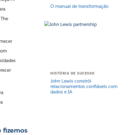
O manual de transformação
ara
 The
rnecer
 com
ssidades
erecer
HISTÓRIA DE SUCESSO
John Lewis constrói
relacionamentos confiáveis ​​com
dados e IA
ra
ra
 fizemos