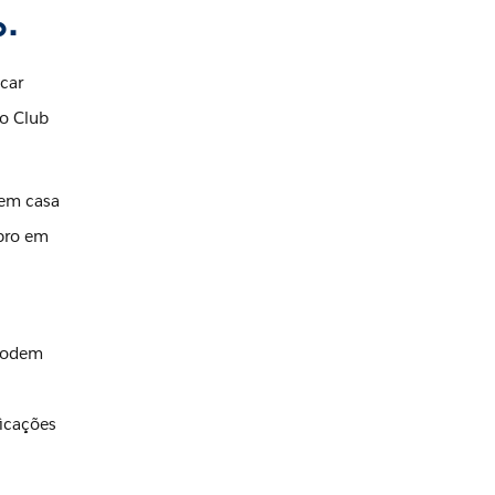
.
car
to Club
 em casa
mbro em
 podem
ficações