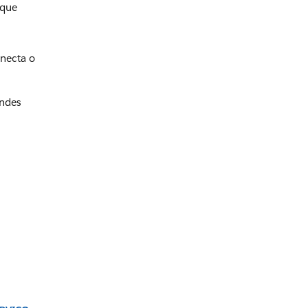
 que
onecta o
andes