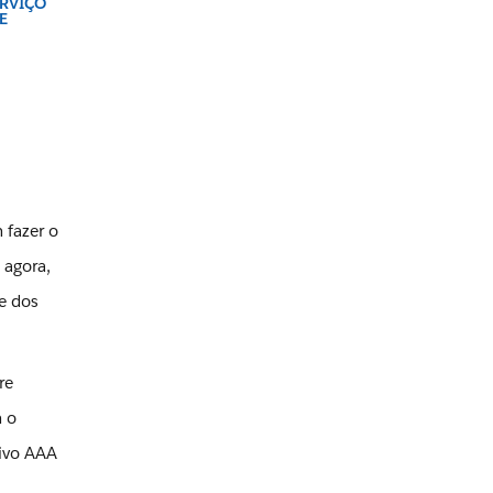
ERVIÇO
E
 fazer o
 agora,
e dos
re
m o
tivo AAA