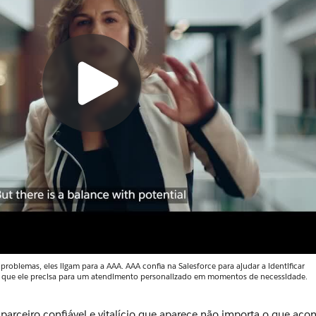
oblemas, eles ligam para a AAA. AAA confia na Salesforce para ajudar a identificar
que ele precisa para um atendimento personalizado em momentos de necessidade.
arceiro confiável e vitalício que aparece não importa o que acon