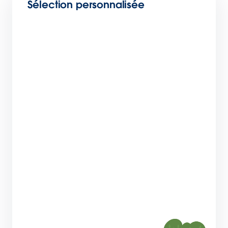
Sélection personnalisée
Comment Meilleurtaux.com, Lepape et
Europcar Mobility Group orchestrent leurs
données afin de déployer l’IA ?
4 min de lecture