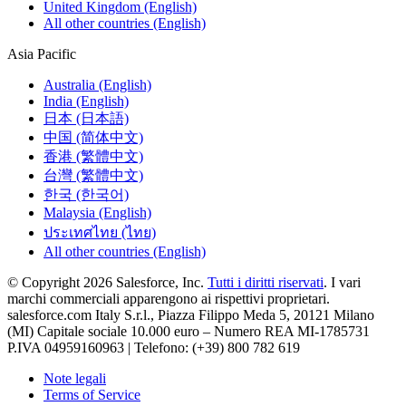
United Kingdom (English)
All other countries (English)
Asia Pacific
Australia (English)
India (English)
日本 (日本語)
中国 (简体中文)
香港 (繁體中文)
台灣 (繁體中文)
한국 (한국어)
Malaysia (English)
ประเทศไทย (ไทย)
All other countries (English)
© Copyright 2026 Salesforce, Inc.
Tutti i diritti riservati
. I vari
marchi commerciali apparengono ai rispettivi proprietari.
salesforce.com Italy S.r.l., Piazza Filippo Meda 5, 20121 Milano
(MI) Capitale sociale 10.000 euro – Numero REA MI-1785731
P.IVA 04959160963 | Telefono: (+39) 800 782 619
Note legali
Terms of Service