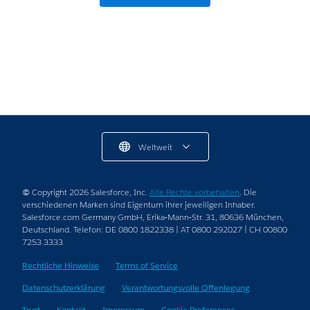
Weltweit
© Copyright 2026 Salesforce, Inc.
Alle Rechte vorbehalten
. Die
verschiedenen Marken sind Eigentum ihrer jeweiligen Inhaber.
Salesforce.com Germany GmbH, Erika-Mann-Str. 31, 80636 München,
Deutschland. Telefon: DE 0800 1822338 | AT 0800 292027 | CH 00800
7253 3333
Rechtliche Hinweise
Terms of Service
Datenschutzerklärung
Verantwortungsvolle Offenlegung
Trust
Kontakt
Impressum
Cookie Preferences