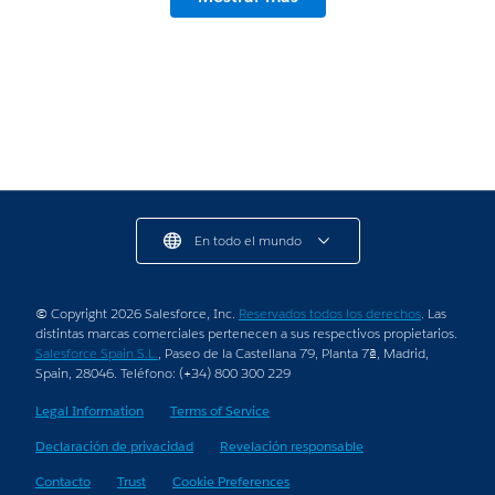
cliente
11 Minutos de lectura
En todo el mundo
© Copyright 2026 Salesforce, Inc.
Reservados todos los derechos
. Las
distintas marcas comerciales pertenecen a sus respectivos propietarios.
Salesforce Spain S.L.
, Paseo de la Castellana 79, Planta 7ª, Madrid,
Spain, 28046. Teléfono: (+34) 800 300 229
Legal Information
Terms of Service
Declaración de privacidad
Revelación responsable
Contacto
Trust
Cookie Preferences