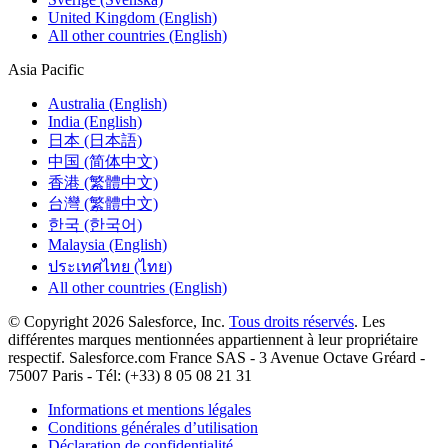
United Kingdom (English)
All other countries (English)
Asia Pacific
Australia (English)
India (English)
日本 (日本語)
中国 (简体中文)
香港 (繁體中文)
台灣 (繁體中文)
한국 (한국어)
Malaysia (English)
ประเทศไทย (ไทย)
All other countries (English)
© Copyright 2026 Salesforce, Inc.
Tous droits réservés
. Les
différentes marques mentionnées appartiennent à leur propriétaire
respectif. Salesforce.com France SAS - 3 Avenue Octave Gréard -
75007 Paris - Tél: (+33) 8 05 08 21 31
Informations et mentions légales
Conditions générales d’utilisation
Déclaration de confidentialité