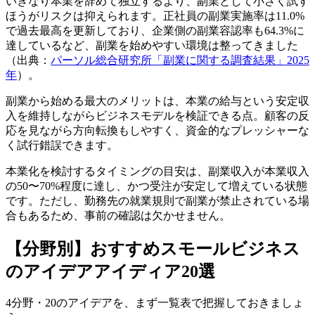
いきなり本業を辞めて独立するより、副業として小さく試す
ほうがリスクは抑えられます。正社員の副業実施率は11.0%
で過去最高を更新しており、企業側の副業容認率も64.3%に
達しているなど、副業を始めやすい環境は整ってきました
（出典：
パーソル総合研究所「副業に関する調査結果」2025
年
）。
副業から始める最大のメリットは、本業の給与という安定収
入を維持しながらビジネスモデルを検証できる点。顧客の反
応を見ながら方向転換もしやすく、資金的なプレッシャーな
く試行錯誤できます。
本業化を検討するタイミングの目安は、副業収入が本業収入
の50〜70%程度に達し、かつ受注が安定して増えている状態
です。ただし、勤務先の就業規則で副業が禁止されている場
合もあるため、事前の確認は欠かせません。
【分野別】おすすめスモールビジネス
のアイデアアイディア20選
4分野・20のアイデアを、まず一覧表で把握しておきましょ