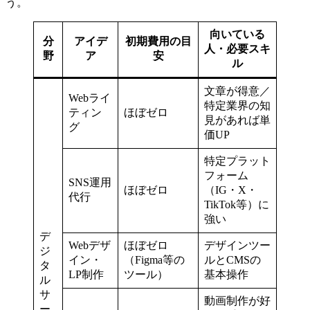
う。
向いている
分
アイデ
初期費用の目
人・必要スキ
野
ア
安
ル
文章が得意／
Webライ
特定業界の知
ティン
ほぼゼロ
見があれば単
グ
価UP
特定プラット
フォーム
SNS運用
ほぼゼロ
（IG・X・
代行
TikTok等）に
強い
デ
Webデザ
ほぼゼロ
デザインツー
ジ
イン・
（Figma等の
ルとCMSの
タ
LP制作
ツール）
基本操作
ル
サ
動画制作が好
ー