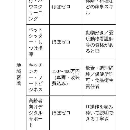
行・ハ
掃除・料理な
ウスク
ほぼゼロ
どの家事スキ
リーニ
ル
ング
ペット
動物好き／愛
シッタ
玩動物看護師
ー・し
ほぼゼロ
等の資格があ
つけ指
ると◎
導
地
キッチ
飲食・調理経
域
ンカ
150〜400万円
験／保健所許
密
ー・フ
（車両・改装
可・食品衛生
着
ードビ
費込み）
責任者
ジネス
高齢者
向けデ
IT操作を噛み
ジタル
ほぼゼロ
砕いて説明で
サポー
きる丁寧さ
ト