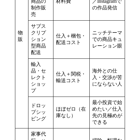
商品の
材料費
／Instagramで
制作販
の作品発信
売
サブス
物
クリプ
ニッチテーマ
仕入＋梱包・
販
ション
での商品キュ
配送コスト
型商品
レーション眼
配送
輸入
品・セ
海外との仕
仕入＋関税・
レクト
入・交渉が苦
輸送コスト
ショッ
にならない人
プ
最小投資で始
ドロッ
ほぼゼロ（在
めたい／仕入
プシッ
庫なし）
先の見極めが
ピング
できる
家事代