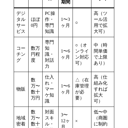
期間
デジ
PC操
高（ツ
タル
ほぼ
作・
1〜3
ール活
○
サー
0円
専門
ヶ月
用で拡
ビス
知識
大可）
専門
○（オ
中（時
コー
数万
知
1〜6
ンライ
間単価
チン
円程
識・
ヶ月
ン対応
で上限
グ
度
対話
可）
あり）
力
仕入
高（仕
数
△（在
れ・
組み化
万〜
1〜6
庫管理
物販
マー
すれば
数十
ヶ月
が必
ケ知
拡大
万円
要）
識
可）
数
対面
低〜中
3〜
地域
万〜
スキ
（商圏
12ヶ
×
密着
数十
ル・
に制約
月