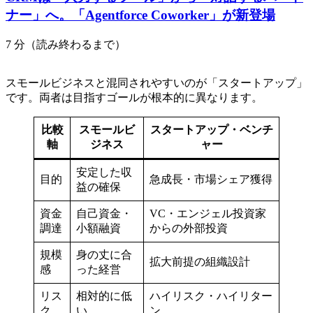
ナー」へ。「Agentforce Coworker」が新登場
7 分（読み終わるまで）
スモールビジネスと混同されやすいのが「スタートアップ」
です。両者は目指すゴールが根本的に異なります。
比較
スモールビ
スタートアップ・ベンチ
軸
ジネス
ャー
安定した収
目的
急成長・市場シェア獲得
益の確保
資金
自己資金・
VC・エンジェル投資家
調達
小額融資
からの外部投資
規模
身の丈に合
拡大前提の組織設計
感
った経営
リス
相対的に低
ハイリスク・ハイリター
ク
い
ン