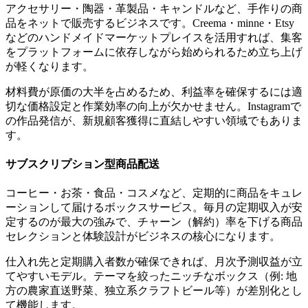
アクセサリー・陶器・革製品・キャンドルなど、手作りの商
品をネットで販売するビジネスです。Creema・minne・Etsy
などのハンドメイドマーケットプレイスを活用すれば、集客
をプラットフォームに依存しながら始められるため立ち上げ
が軽くなります。
材料費が原価の大半を占めるため、利益率を確保するには適
切な価格設定と作業効率の向上が欠かせません。Instagramで
の作品発信が、新規顧客獲得に直結しやすい領域でもありま
す。
サブスクリプション型商品配送
コーヒー・お茶・食品・コスメなど、定期的に商品をキュレ
ーションして届けるボックスサービス。毎月の定期収入が安
定するのが最大の強みで、チャーン（解約）率を下げる商品
セレクションと体験設計がビジネスの核心になります。
仕入れ先と定期購入者数が確保できれば、月次予測収益が立
てやすいモデル。テーマを絞ったニッチなボックス（例: 地
方の農家直送野菜、独立系クラフトビール等）が差別化とし
て機能します。