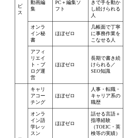
動画編
PC＋編集ソ
きで手を動か
ビ
集
フト
し続けられる
ス
人
オンラ
几帳面で丁寧
イン秘
ほぼゼロ
に事務作業を
書
こなせる人
アフィ
リエイ
長期で書き続
ト・ブ
ほぼゼロ
けられる／
ログ運
SEO知識
営
キャリ
人事・転職・
アコー
ほぼゼロ
キャリア系の
チング
職歴
オンラ
話せる言語＋
イン語
指導経験
ほぼゼロ
学レッ
（TOEIC・英
スン
検等の実績）