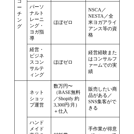
コ
パーソ
ー
NSCA／
ナルト
チ
NESTA／全
レーニ
ン
ほぼゼロ
米ヨガアライ
ング・
グ
アンス等の資
ヨガ指
格
導
経営・
経営経験また
ビジネ
はコンサルフ
スコン
ほぼゼロ
ァームでの実
サルテ
績
ィング
数万円〜
販売したい商
ネット
（BASE無料
品がある／
ショッ
／Shopify 約
SNS集客がで
プ運営
3,300円/月）
きる
＋仕入
ハンド
メイド
手作業が得意