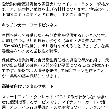
愛玩動物看護師資格や家庭犬しつけインストラクター資格が
あると、信頼性と単価を上げる材料になります。地域のペッ
ト関連コミュニティとの連携が、集客の近道です。
キッチンカー・フードビジネス
車両を使って移動しながら飲食物を提供するビジネスです。
店舗を持つより初期投資が少なく（車両・改装費込みで
150〜400万円程度）、出店場所を変えることでさまざまな集
客機会をつかめる柔軟性が特徴。
保健所の営業許可と食品衛生責任者の資格取得が必須で、天
候や出店場所の確保が収益の変動要因になる点には注意が必
要です。SNSで出店情報を発信して固定ファンを作ること
が、集客の基本戦略になります。
高齢者向けデジタルサポート
スマートフォン・タブレット・PCの操作がわからない高齢
者に個別指導するサービスです。マイナンバーカードの活
用・オンライン行政手続き・スマホ決済など、デジタルツー