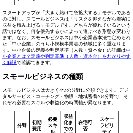
スタートアップが「大きく賭けて急拡大する」モデルである
のに対し、スモールビジネスは「リスクを抑えながら着実に
収益を積み上げる」モデルです。どちらが優れているという
話ではなく、何を優先するかによって選ぶべき形態が変わり
ます。なお、スモールビジネスは中小企業基本法で定められ
た「中小企業」のうち小規模事業者の領域に多く重なりま
す。中小企業の定義や判定基準（人数・資本金）の詳細は
中
小企業とは？定義や判定基準（人数・資本金）をわかりやす
く解説
で確認できます。
スモールビジネスの種類
スモールビジネスは大きく4つの分野に分類できます。デジ
タルサービス・コーチング・物販・地域密着の4分野で、そ
れぞれ必要なスキルや収益化の時間軸が異なります。
収益
必要
スケー
初期
化ま
在宅可
分野
スキ
ラビリ
費用
での
否
ル
ティ