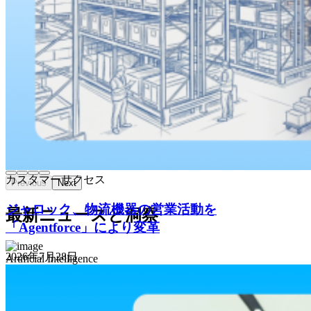
カスタマーサクセス
Previous
Next
ジャロック、物流機器の営業活動を
最新ニュースと洞察
「Agentforce」により変革
2026年7月28日
Artificial Intelligence
かんぽ生命、国内で初めてSalesforceとAI包括契約
を締結 全社的なAIエージェント活用に向けた取