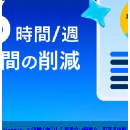
カスタマーサクセス
Salesforce Agentforce Life Sciences、Viatrisのグ
ローバルカスタマーエンゲージメントプラット
フォームとして採用
2026年6月19日
カスタマーサクセス
Agentforce Life Sciencesが140社以上の業界大手
企業に採用—ライフサイエンスエンゲージメン
トの統合と成果向上を実現
2026年6月17日
Salesforce、AI活用で創出した週平均4.6時間を「顧客価値創