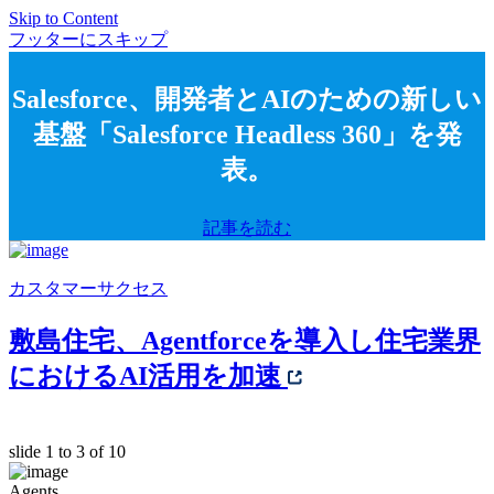
Skip to Content
フッターにスキップ
Salesforce、開発者とAIのための新しい
基盤「Salesforce Headless 360」を発
表。
記事を読む
カスタマーサクセス
敷島住宅、Agentforceを導入し住宅業界
におけるAI活用を加速
slide
1 to 3
of 10
Agents