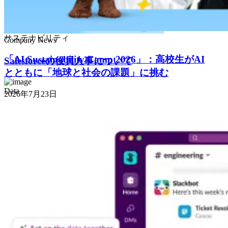
サステナビリティ
Company News
「AI Sustainability Camp 2026」：高校生がAI
Salesforceの役員人事について
とともに「地球と社会の課題」に挑む
Data
2026年7月23日
Salesforce、「Agentforce Coworker」の一般提供開
始を発表