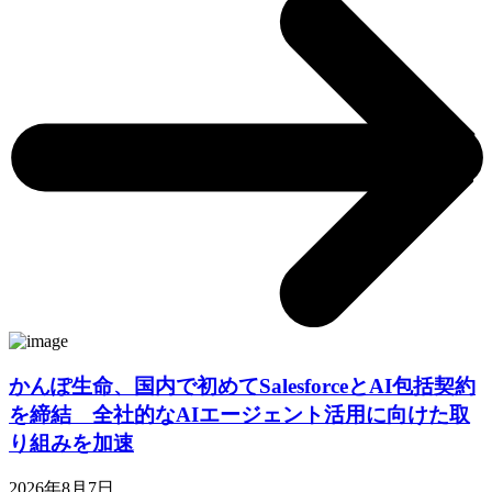
かんぽ生命、国内で初めてSalesforceとAI包括契約
を締結 全社的なAIエージェント活用に向けた取
り組みを加速
2026年8月7日