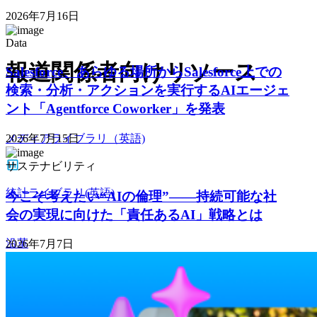
2026年7月16日
Data
報道関係者向けリソース
Salesforce、あらゆる場所からSalesforce上での
検索・分析・アクションを実行するAIエージェ
ント「Agentforce Coworker」を発表
メディアライブラリ（英語)
2026年7月15日
サステナビリティ
統計ライブラリ(英語)
今こそ考えたい“AIの倫理”——持続可能な社
会の実現に向けた「責任あるAI」戦略とは
沿革
2026年7月7日
米国本社役員