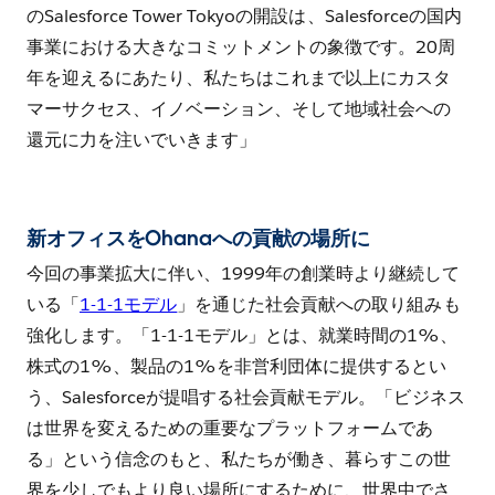
のSalesforce Tower Tokyoの開設は、Salesforceの国内
事業における大きなコミットメントの象徴です。20周
年を迎えるにあたり、私たちはこれまで以上にカスタ
マーサクセス、イノベーション、そして地域社会への
還元に力を注いでいきます」
新オフィスをOhanaへの貢献の場所に
今回の事業拡大に伴い、1999年の創業時より継続して
いる「
1-1-1モデル
」を通じた社会貢献への取り組みも
強化します。「1-1-1モデル」とは、就業時間の1%、
株式の1%、製品の1%を非営利団体に提供するとい
う、Salesforceが提唱する社会貢献モデル。「ビジネス
は世界を変えるための重要なプラットフォームであ
る」という信念のもと、私たちが働き、暮らすこの世
界を少しでもより良い場所にするために、世界中でさ