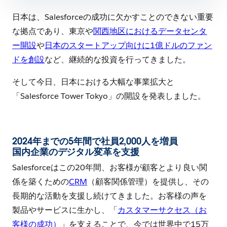
日本は、Salesforceの成功に欠かすことのできない重要
な拠点であり、東京や
関西地区におけるデータセンタ
ー開設
や
日本のスタートアップ向けに1億ドルのファン
ドを創設
など、継続的な投資を行ってきました。
そして今日、日本における大幅な事業拡大と
「Salesforce Tower Tokyo」の開設を発表しました。
2024年までの5年間で社員2,000人を増員
国内企業のデジタル変革を支援
Salesforceはこの20年間、お客様が顧客とより良い関
係を築くための
CRM
（顧客関係管理）を提供し、その
長期的な活動を支援し続けてきました。お客様の声を
製品やサービスに生かし、「
カスタマーサクセス（お
客様の成功）
」を支えることで、今では世界中で15万