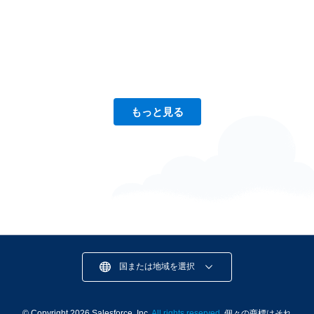
RPAとは？意味やメリット・デメリット、種類
もっと見る
やツールの選び方を簡単に解説
18 分（読み終わるまで）
国または地域を選択
© Copyright 2026 Salesforce, Inc.
All rights reserved
. 個々の商標はそれ