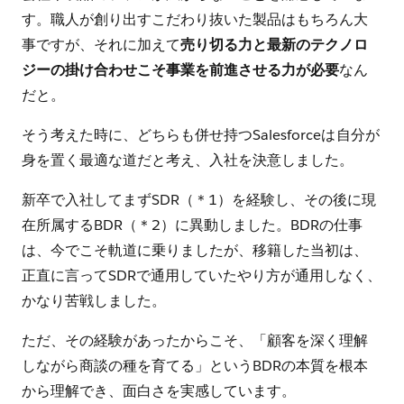
す。職人が創り出すこだわり抜いた製品はもちろん大
事ですが、それに加えて
売り切る力と最新のテクノロ
ジーの掛け合わせこそ事業を前進させる力が必要
なん
だと。
そう考えた時に、どちらも併せ持つSalesforceは自分が
身を置く最適な道だと考え、入社を決意しました。
新卒で入社してまずSDR（＊1）を経験し、その後に現
在所属するBDR（＊2）に異動しました。BDRの仕事
は、今でこそ軌道に乗りましたが、移籍した当初は、
正直に言ってSDRで通用していたやり方が通用しなく、
かなり苦戦しました。
ただ、その経験があったからこそ、「顧客を深く理解
しながら商談の種を育てる」というBDRの本質を根本
から理解でき、面白さを実感しています。