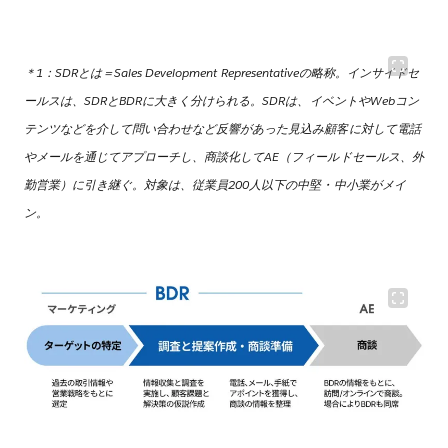
＊1：SDRとは＝Sales Development Representativeの略称。インサイドセ
ールスは、SDRとBDRに大きく分けられる。SDRは、イベントやWebコン
テンツなどを介して問い合わせなど反響があった見込み顧客に対して電話
やメールを通じてアプローチし、商談化してAE（フィールドセールス、外
勤営業）に引き継ぐ。対象は、従業員200人以下の中堅・中小業がメイ
ン。