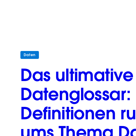
Daten
Das ultimative
Datenglossar:
Definitionen r
ums Thema D