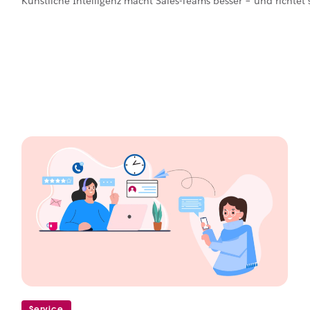
Künstliche Intelligenz macht Sales-Teams besser – und richtet s
Service