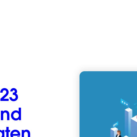
 23
und
aten