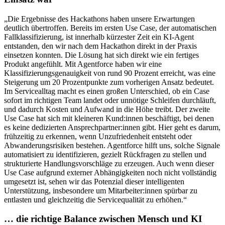
„Die Ergebnisse des Hackathons haben unsere Erwartungen
deutlich übertroffen. Bereits im ersten Use Case, der automatischen
Fallklassifizierung, ist innerhalb kürzester Zeit ein KI-Agent
entstanden, den wir nach dem Hackathon direkt in der Praxis
einsetzen konnten. Die Lösung hat sich direkt wie ein fertiges
Produkt angefühlt. Mit Agentforce haben wir eine
Klassifizierungsgenauigkeit von rund 90 Prozent erreicht, was eine
Steigerung um 20 Prozentpunkte zum vorherigen Ansatz bedeutet.
Im Servicealltag macht es einen großen Unterschied, ob ein Case
sofort im richtigen Team landet oder unnötige Schleifen durchläuft,
und dadurch Kosten und Aufwand in die Höhe treibt. Der zweite
Use Case hat sich mit kleineren Kund:innen beschäftigt, bei denen
es keine dedizierten Ansprechpartner:innen gibt. Hier geht es darum,
frühzeitig zu erkennen, wenn Unzufriedenheit entsteht oder
Abwanderungsrisiken bestehen. Agentforce hilft uns, solche Signale
automatisiert zu identifizieren, gezielt Rückfragen zu stellen und
strukturierte Handlungsvorschläge zu erzeugen. Auch wenn dieser
Use Case aufgrund externer Abhängigkeiten noch nicht vollständig
umgesetzt ist, sehen wir das Potenzial dieser intelligenten
Unterstützung, insbesondere um Mitarbeiter:innen spürbar zu
entlasten und gleichzeitig die Servicequalität zu erhöhen.“
… die richtige Balance zwischen Mensch und KI