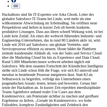
Hackathons sind für IT-Experten wie Arka Ghosh, Leiter des
globalen Salesforce IT-Teams bei Linde, weit mehr als eine
willkommene Abwechslung im Arbeitsalltag. Sie eröffnen neue
Perspektiven und liefern in kurzer Zeit oft bereits konkrete,
produktive Lösungen. Dass aus Ideen schnell Wirkung wird, ist bei
Linde kein Zufall. Als eines der weltweit führenden Industrie- und
Engineering-Unternehmen, das in rund 80 Ländern aktiv ist, setzt
Linde seit 2016 auf Salesforce, um globale Vertriebs- und
Serviceprozesse effizient zu steuern. Heute bildet die Plattform
zentrale kundennahe Abläufe ab, von der Sales und Service Cloud
über die Marketing Cloud bis hin zu Experience und Data Cloud.
Rund 5.000 Mitarbeiter:innen weltweit arbeiten täglich mit
Salesforce. Mit dem rasanten Fortschritt der Künstlichen Intelligenz
stellte sich Linde schon früh die Frage, wie sich KI sinnvoll und
messbar in bestehende Prozesse integrieren lässt. Statt KI als
Selbstzweck zu begreifen, verfolgt das Unternehmen einen
pragmatischen Ansatz: testen, lernen und bewerten. Genau hier
setzte der Hackathon an. In kurzer Zeit erprobten interdisziplinäre
Teams Agentforce anhand realer Use Cases aus dem
Kundenservice, um Potenziale sichtbar zu machen und greifbare
Ergebnisse zu liefern. „Gerade im Kundenservice, wo hohe
Fallzahlen, komplexe Zuständigkeiten und Zeitdruck den