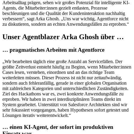
Arbeitsalltag prägen, sehen wir großes Potenzial für intelligente KI-
Agents, die Mitarbeiter:innen gezielt entlasten, Prozesse
beschleunigen und die Qualität der Kundeninteraktion nachhaltig
verbessern“, sagt Arka Ghosh. „Uns war wichtig, Agentforce nicht
zu diskutieren, sondern an echten Anwendungsfällen zu erproben.“
Unser Agentblazer Arka Ghosh über …
… pragmatisches Arbeiten mit Agentforce
„Wir bearbeiten täglich eine große Anzahl an Servicefällen. Der
größte Zeitverlust entsteht häufig zu Beginn, wenn Mitarbeiter:innen
Cases lesen, verstehen, einordnen und an das richtige Team
weiterleiten müssen. Dieser Prozess ist nicht nur zeitaufwändig,
sondern auch fehleranfällig, gerade in einer globalen Organisation
mit zahlreichen Kategorien und unterschiedlichen Zuständigkeiten.
Ziel des Hackathons war es, zwei konkrete Anwendungsfälle zu
erproben. Wir haben in zwei interdisziplinären Teams direkt im
System gearbeitet. Unterstützt von Salesforce Architekten sind wir
sehr fokussiert vorgegangen, haben Hypothesen sofort getestet und
Lösungen iterativ weiterentwickelt.“
… einen KI-Agent, der sofort im produktiven
Einsatz war