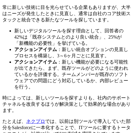
常に新しい技術に目を光らせている企業もありますが、大半
はニーズが発生したときに見直し、通常は自社のコア技術ス
タックと統合できる新たなツールを探しています。
新しいデジタルツールを探す理由として、回答者の
42%は「既存システムとのより良い統合」、25%が
「新機能の必要性」を挙げている。
アクションアイテム
：新しい統合オプションの見直し
プロセスを構築し、3～6ヶ月ごとに見直す。
アクションアイテム
：新しい機能が必要になる可能性
が出てきたら、まず、既存ツールがどのように使われ
ているかを評価する。チームメンバーが既存のソフト
ウェアでの問題にどう対応しているか、内部レビュー
を行う。
時によっては、新しいツールを探すよりも、社内のサポート
チャネルを改良するほうが解決策として効果的な場合があり
ます。
たとえば、
ネクプロ
では、以前は別ツールで導入していた部
分をSalesforceに一本化することで、ITツールに要するトータ