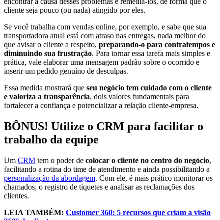
encontrar a causa desses problemas e remediá-los, de forma que o
cliente seja pouco (ou nada) atingido por eles.
Se você trabalha com vendas online, por exemplo, e sabe que sua
transportadora atual está com atraso nas entregas, nada melhor do
que avisar o cliente a respeito,
preparando-o para contratempos e
diminuindo sua frustração
. Para tornar essa tarefa mais simples e
prática, vale elaborar uma mensagem padrão sobre o ocorrido e
inserir um pedido genuíno de desculpas.
Essa medida mostrará que
seu negócio tem cuidado com o cliente
e valoriza a transparência
, dois valores fundamentais para
fortalecer a confiança e potencializar a relação cliente-empresa.
BÔNUS! Utilize o CRM para facilitar o
trabalho da equipe
Um
CRM
tem o poder de
colocar o cliente no centro do negócio
,
facilitando a rotina do time de atendimento e ainda possibilitando a
personalização da abordagem
. Com ele, é mais prático monitorar os
chamados, o registro de tíquetes e analisar as reclamações dos
clientes.
LEIA TAMBÉM:
Customer 360: 5 recursos que criam a visão