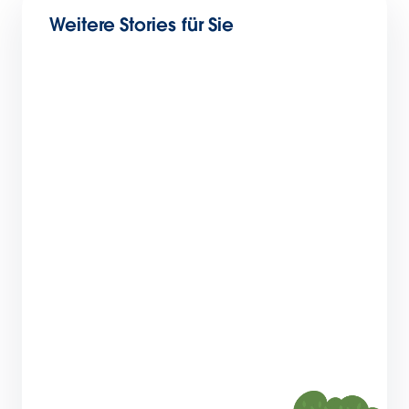
Weitere Stories für Sie
Die 27 besten Tools für die Produktivität
kleiner Unternehmen
8 Minuten Lesezeit