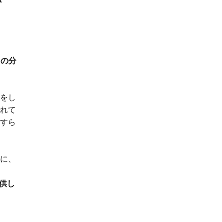
タの分
をし
れて
すら
めに、
ウ
供し