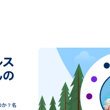
ルス
んの
るのか？名