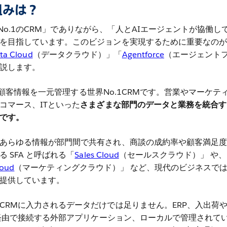
仕組みは？
「世界No.1のCRM」でありながら、「人とAIエージェントが協働し
を目指しています。このビジョンを実現するために重要なのが
ta Cloud
（データクラウド）」「
Agentforce
（エージェント
説します。
とは、顧客情報を一元管理する世界No.1CRMです。営業やマーケテ
コマース、ITといった
さまざまな部門のデータと業務を統合す
です。
あらゆる情報が部門間で共有され、商談の成約率や顧客満足度
 SFA と呼ばれる「
Sales Cloud
（セールスクラウド）」 や、
loud
（マーケティングクラウド）」 など、現代のビジネスで
提供しています。
CRMに入力されるデータだけでは足りません。ERP、入出荷
PI経由で接続する外部アプリケーション、ローカルで管理されて