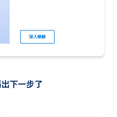
深入瞭解
e邁出下一步了