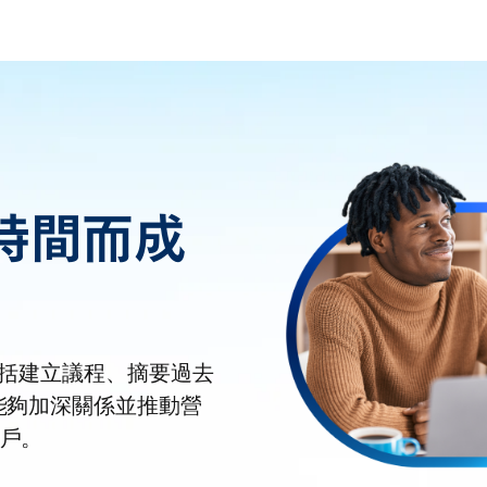
時間而成
 (包括建立議程、摘要過去
能夠加深關係並推動營
戶。