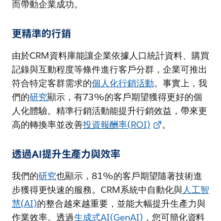
而帶動企業成功。
更精準的行銷
由於CRM資料庫能讓企業依據人口統計資料、購買
記錄與互動程度等條件進行客戶分群，企業可推出
符合特定客群需求的
個人化行銷活動
。事實上，我
們的
研究
顯示，有73%的客戶期望獲得更好的個
人化體驗。精準行銷活動能提升行銷效益，帶來更
高的轉換率並改善
投資報酬率(ROI)
。
透過AI提升生產力與效率
我們的
研究
也顯示，81%的客戶期望隨著技術進
步獲得更快速的服務。CRM系統中自動化與
人工智
慧(AI)
的整合越來越重要，並能大幅提升生產力與
作業效率。透過
生成式AI(GenAI)
，您可簡化資料