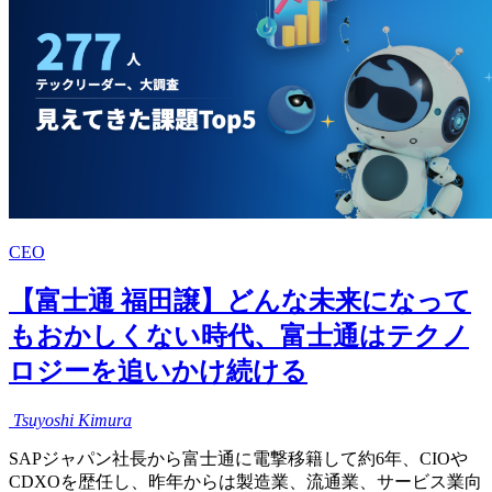
CEO
【富士通 福田譲】どんな未来になって
もおかしくない時代、富士通はテクノ
ロジーを追いかけ続ける
Tsuyoshi
Kimura
SAPジャパン社長から富士通に電撃移籍して約6年、CIOや
CDXOを歴任し、昨年からは製造業、流通業、サービス業向