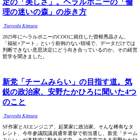
定の「美しさ」。ヘラルボニーの「倫
理の迷いの森」の歩き方
Tsuyoshi
Kimura
2025年にヘラルボニーのCOOに就任した曽根秀晶さん。
「福祉×アート」という前例のない領域で、データだけでは
判断できない意思決定にどう向き合っているのか。その経営
哲学を聞きました。
新党「チームみらい」の目指す道。気
鋭の政治家、安野たかひろに聞いた4つ
のこと
Tsuyoshi
Kimura
SF作家とAIエンジニア、起業家に政治家。そんな稀有なタ
レント、今年参議院議員通常選挙で初当選し、新党「チーム
みらい」が本格的に動き出す中、その党首である安野たかひ