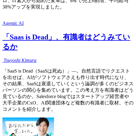
ロ、IT素人から始めた変革は、8年で売上6割増、平均給与
38%アップを実現しました。
Agentic AI
「Saas is Dead」、有識者はどうみてい
るか
Tsuyoshi
Kimura
「SaaS is Dead（SaaSは死ぬ）」―。自然言語でリクエスト
を出せば、AIがソフトウェアさえも作り出す時代になり、
その結果、SaaSは衰退していくという論調が多くのビジネス
パーソンの関心を集めています。この考え方を有識者はどう
見ているのか。Salesforce blogではスタートアップ経営者や
大手企業のCxO、AI関連団体など複数の有識者に取材。その
コメントを紹介します。