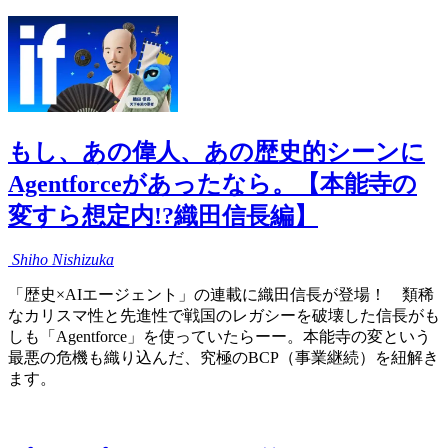
もし、あの偉人、あの歴史的シーンに
Agentforceがあったなら。【本能寺の
変すら想定内!?織田信長編】
Shiho
Nishizuka
「歴史×AIエージェント」の連載に織田信長が登場！ 類稀
なカリスマ性と先進性で戦国のレガシーを破壊した信長がも
しも「Agentforce」を使っていたらーー。本能寺の変という
最悪の危機も織り込んだ、究極のBCP（事業継続）を紐解き
ます。