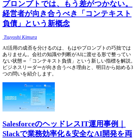
プロンプトでは、もう差がつかない。
経営者が向き合うべき「コンテキスト
負債」という新概念
Tsuyoshi
Kimura
AI活用の成否を分けるのは、もはやプロンプトの巧拙では
ありません。会社の知識や判断がAIに渡せる形で整ってい
ない状態＝「コンテキスト負債」という新しい指標を解説。
ビジネスリーダーが向き合うべき理由と、明日から始める3
つの問いを紹介します。
SalesforceのヘッドレスIT運用事例｜
Slackで業務効率化＆安全なAI開発を両