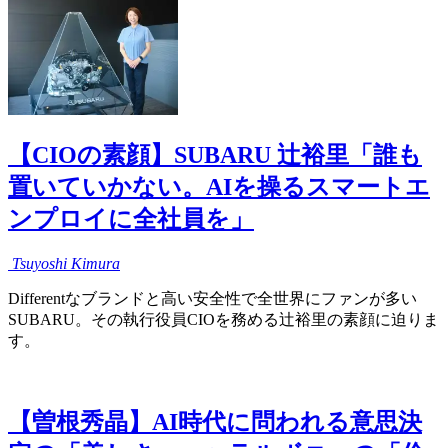
【CIOの素顔】SUBARU 辻裕里「誰も
置いていかない。AIを操るスマートエ
ンプロイに全社員を」
Tsuyoshi
Kimura
Differentなブランドと高い安全性で全世界にファンが多い
SUBARU。その執行役員CIOを務める辻裕里の素顔に迫りま
す。
【曽根秀晶】AI時代に問われる意思決