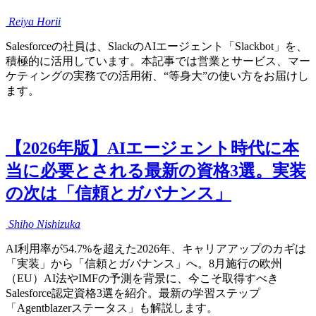
Reiya
Horii
Salesforceの社員は、SlackのAIエージェント「Slackbot」を、
積極的に活用しています。本記事では営業とサービス、マー
ケティングの実務での活用術、“等身大”の使い方をお届けし
ます。
【2026年版】AIエージェント時代に本
当に必要とされる最新の資格3選。実装
の次は「信頼とガバナンス」
Shiho
Nishizuka
AI利用率が54.7%を超えた2026年、キャリアアップのカギは
「実装」から「信頼とガバナンス」へ。8月施行の欧州
（EU）AI法やIMFの予測を背景に、今こそ取得すべき
Salesforce認定資格3選を紹介。最新の学習ステップ
「Agentblazerステータス」も解説します。