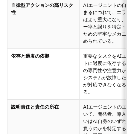
自律型アクションの高リスク
AIエージェントの自律
性
まるにつれて、エラー
はより重大になり、低
ー率と誤りを特定・修
ための堅牢なメカニズ
められている。
依存と過度の依拠
重要なタスクをAIエー
トに過度に依存すると
の専門性や注意力が低
システムが故障した際
が対応できなくなる恐
る。
説明責任と責任の所在
AIエージェントのエラ
いて、開発者、導入者
いはAI自身のいずれが
負うのかを特定するこ